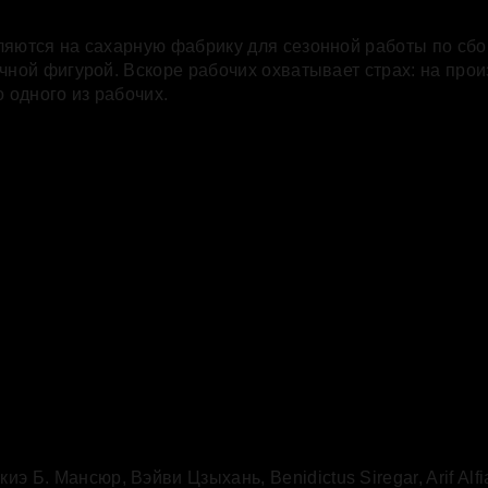
ляются на сахарную фабрику для сезонной работы по сбо
очной фигурой. Вскоре рабочих охватывает страх: на пр
 одного из рабочих.
киэ Б. Мансюр
,
Вэйви Цзыхань
,
Benidictus Siregar
,
Arif Al