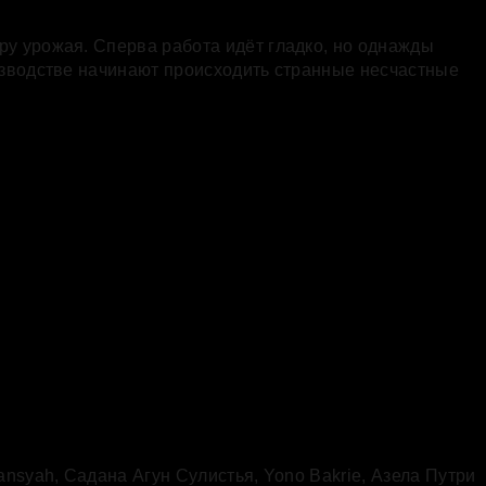
ру урожая. Сперва работа идёт гладко, но однажды
оизводстве начинают происходить странные несчастные
fiansyah
,
Садана Агун Сулистья
,
Yono Bakrie
,
Азела Путри