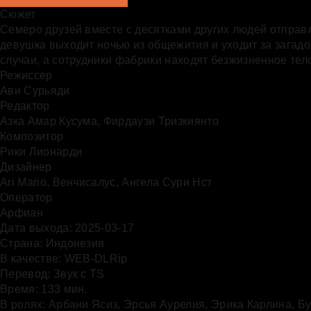
Сюжет
Семеро друзей вместе с десятками других людей отправ
девушка выходит ночью из общежития и уходит за загад
случаи, а сотрудники фабрики находят безжизненное тело
Режиссер
Ави Сурьяди
Редактор
Азка Амар Кусума, Фирдаузи Тризкиянто
Композитор
Рики Лионарди
Дизайнер
Ari Mario, Венчисалус, Ангела Сури Нст
Оператор
Арфиан
Дата выхода:
2025-03-17
Страна:
Индонезия
В качестве:
WEB-DLRip
Перевод:
Звук с TS
Время:
133 мин.
В ролях:
Арбани Ясиз
,
Эрсья Аурелия
,
Эрика Карлина
,
Бу