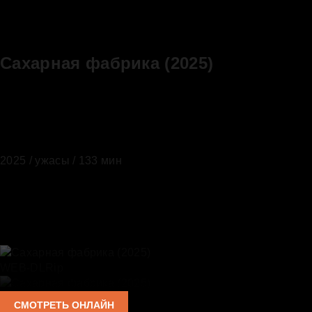
Сахарная фабрика (2025)
2025
/
ужасы
/ 133 мин
WEB-DLRip
СМОТРЕТЬ ОНЛАЙН