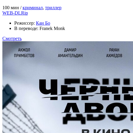
100 мин /
криминал
,
триллер
WEB-DLRip
Режиссер:
Кан Бо
В переводе:
Franek Monk
Смотреть