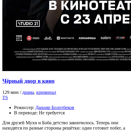
Чёрный двор в кино
129 мин /
драма
,
криминал
TS
Режиссер:
Данияр Болотбеков
В переводе:
Не требуется
Для друзей Мухи и Боба детство закончилось. Теперь они
находятся по разные стороны решётки: один готовит побег, а