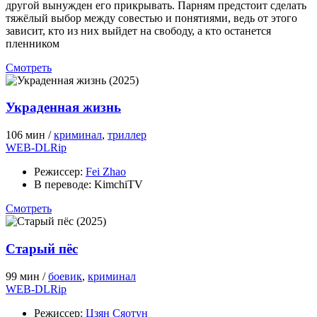
другой вынужден его прикрывать. Парням предстоит сделать
тяжёлый выбор между совестью и понятиями, ведь от этого
зависит, кто из них выйдет на свободу, а кто останется
пленником
Смотреть
Украденная жизнь
106 мин /
криминал
,
триллер
WEB-DLRip
Режиссер:
Fei Zhao
В переводе:
KimchiTV
Смотреть
Старый пёс
99 мин /
боевик
,
криминал
WEB-DLRip
Режиссер:
Цзян Сяотун