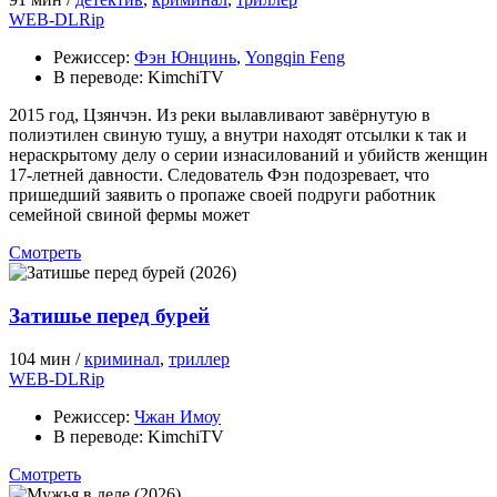
WEB-DLRip
Режиссер:
Фэн Юнцинь
,
Yongqin Feng
В переводе:
KimchiTV
2015 год, Цзянчэн. Из реки вылавливают завёрнутую в
полиэтилен свиную тушу, а внутри находят отсылки к так и
нераскрытому делу о серии изнасилований и убийств женщин
17-летней давности. Следователь Фэн подозревает, что
пришедший заявить о пропаже своей подруги работник
семейной свиной фермы может
Смотреть
Затишье перед бурей
104 мин /
криминал
,
триллер
WEB-DLRip
Режиссер:
Чжан Имоу
В переводе:
KimchiTV
Смотреть