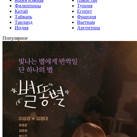
Корея Южная
Пакистан
Филиппины
Турция
Китай
Египет
Тайвань
Франция
Таиланд
Вьетнам
Индия
Аргентина
Популярное