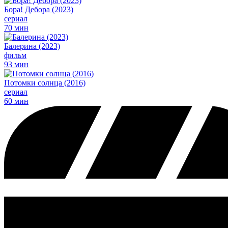
Бора! Дебора (2023)
сериал
70 мин
Балерина (2023)
фильм
93 мин
Потомки солнца (2016)
сериал
60 мин