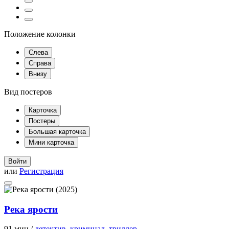
Положение колонки
Слева
Справа
Внизу
Вид постеров
Карточка
Постеры
Большая карточка
Мини карточка
Войти
или
Регистрация
Река ярости
91 мин /
детектив
,
криминал
,
триллер