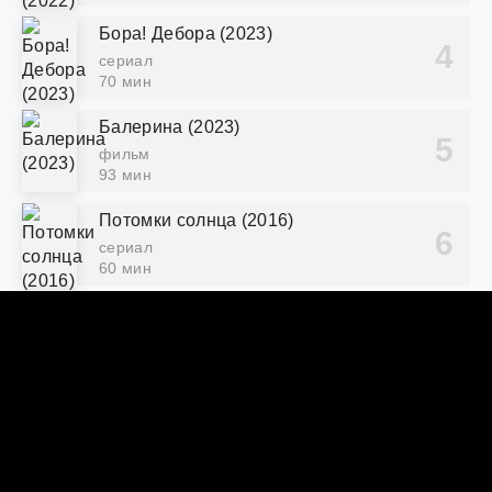
Бора! Дебора (2023)
сериал
70 мин
Балерина (2023)
фильм
93 мин
Потомки солнца (2016)
сериал
60 мин
DORAMY.BY
ПРАВООБЛАДАТЕЛЯМ
© 2024 "doramy.by" Лучший кинотеатр фильмов и
сериалов онлайн.
Все права защищены, копирование
запрещено.