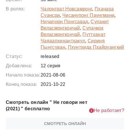
В ролях:
Чалонграт Новсамронг
,
Пхачара
Суансри
,
Чисанупонг Паунгмани
,
Ничапорн Понгсавад
,
Супакит
Веласмонгкончай
,
Супачкок
Веласмонгкончай
,
Путтханат
Чаяаапхинантхакул
,
Сириня
Пынгсуван
,
Пхунтхида Пхайруангкий
Статус:
released
Добавлена:
12 серия
Начало показа:
2021-08-06
Конец показа:
2021-10-22
Смотреть онлайн " Не говори нет
(2021) " бесплатно
Не работает?
СМОТРЕТЬ ОНЛАЙН