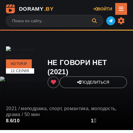
DORAMY
.BY
ВОЙТИ
НЕ ГОВОРИ НЕТ
HDTVRIP
(2021)
12 СЕРИЯ
ПОДЕЛИТЬСЯ
2021
/
мелодрама
,
спорт
,
романтика
,
молодость
,
драма
/ 50 мин
2
3
8.6/10
4
5
6
7
8
9
10
1