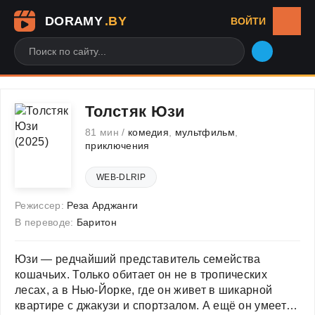
DORAMY
.BY
ВОЙТИ
Толстяк Юзи
81 мин /
комедия
,
мультфильм
,
приключения
WEB-DLRIP
Режиссер:
Реза Арджанги
В переводе:
Баритон
Юзи — редчайший представитель семейства
кошачьих. Только обитает он не в тропических
лесах, а в Нью-Йорке, где он живет в шикарной
квартире с джакузи и спортзалом. А ещё он умеет