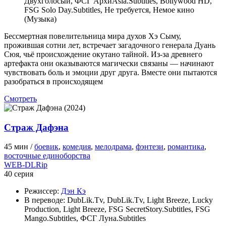
Двухголосый, ФСГ АрхиAsia.Subtitles, Bollywood HD,
FSG Solo Day.Subtitles, Не требуется, Немое кино
(Музыка)
Бессмертная повелительница мира духов Хэ Сыму,
прожившая сотни лет, встречает загадочного генерала Дуань
Сюя, чьё происхождение окутано тайной. Из-за древнего
артефакта они оказываются магически связаны — начинают
чувствовать боль и эмоции друг друга. Вместе они пытаются
разобраться в происходящем
Смотреть
Страж Дафэна
45 мин /
боевик
,
комедия
,
мелодрама
,
фэнтези
,
романтика
,
восточные единоборства
WEB-DLRip
40 серия
Режиссер:
Дэн Кэ
В переводе:
DubLik.Tv, DubLik.Tv, Light Breeze, Lucky
Production, Light Breeze, FSG SecretStory.Subtitles, FSG
Mango.Subtitles, ФСГ Луна.Subtitles