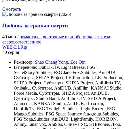
Смотреть
Любовь за гранью смерти
40 мин /
романтика
,
восточные единоборства
,
фэнтези
,
сверхъестественное
WEB-DLRip
40 серия
Режиссер:
Shao Chang Yong
,
Zoe Qin
В переводе:
DubLik.Tv, Light Breeze, FSG
SecretStory.Subtitles, FSG Jade Fox.Subtitles, AniDUB,
Субтитры, SHIZA Project, LE-Production, LE-Production,
SHIZA Project, Субтитры, SHIZA Project, AniLibria.TV,
Onibaku, Субтитры, AniDUB, AniFilm, KANSAI Studio,
Force Media, Субтитры, SHIZA Project, AniDUB,
Субтитры, Studio Band, AniLibria.TV, SHIZA Project,
Animedia, KANSAI Studio, AniDUB, Позитив,
DubLik.Tv, FSG Twilight.Subtitles, Light Breeze, FSG
Mango.Subtitles, FSG Space Journey fan-group.Subtitles,
FSG Yoga.Subtitles, AniDUB, LightFamily, HORIZON,
Animy, lunar-vox, AniStar, Синема УС, STEPonee, Люб.