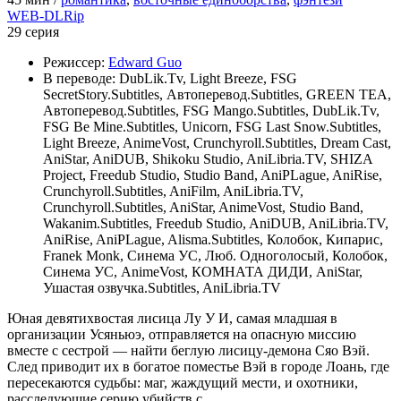
WEB-DLRip
29 серия
Режиссер:
Edward Guo
В переводе:
DubLik.Tv, Light Breeze, FSG
SecretStory.Subtitles, Автоперевод.Subtitles, GREEN TEA,
Автоперевод.Subtitles, FSG Mango.Subtitles, DubLik.Tv,
FSG Be Mine.Subtitles, Unicorn, FSG Last Snow.Subtitles,
Light Breeze, AnimeVost, Crunchyroll.Subtitles, Dream Cast,
AniStar, AniDUB, Shikoku Studio, AniLibria.TV, SHIZA
Project, Freedub Studio, Studio Band, AniPLague, AniRise,
Crunchyroll.Subtitles, AniFilm, AniLibria.TV,
Crunchyroll.Subtitles, AniStar, AnimeVost, Studio Band,
Wakanim.Subtitles, Freedub Studio, AniDUB, AniLibria.TV,
AniRise, AniPLague, Alisma.Subtitles, Колобок, Кипарис,
Franek Monk, Синема УС, Люб. Одноголосый, Колобок,
Синема УС, AnimeVost, КОМНАТА ДИДИ, AniStar,
Ушастая озвучка.Subtitles, AniLibria.TV
Юная девятихвостая лисица Лу У И, самая младшая в
организации Усяньюэ, отправляется на опасную миссию
вместе с сестрой — найти беглую лисицу-демона Сяо Вэй.
След приводит их в богатое поместье Вэй в городе Лоань, где
пересекаются судьбы: маг, жаждущий мести, и охотники,
расследующие серию убийств с