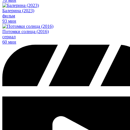
70 мин
Балерина (2023)
фильм
93 мин
Потомки солнца (2016)
сериал
60 мин