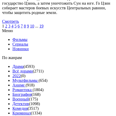
государство Цзинь, а затем уничтожить Сун на юге. Го Цзин
собирает мастеров боевых искусств Центральных равнин,
чтобы защитить родные земли.
Смотреть
1
2
3
4
5
6
7
8
9
10
...
19
Меню
Фильмы
Сериалы
Новинки
По жанрам
Драма
(4593)
Всё дорами
(2711)
2022
(0)
Мультфильмы
(654)
Аниме
(918)
Романтика
(1804)
Биография
(168)
Военный
(175)
Детектив
(1098)
Комедия
(3517)
Криминал
(1334)