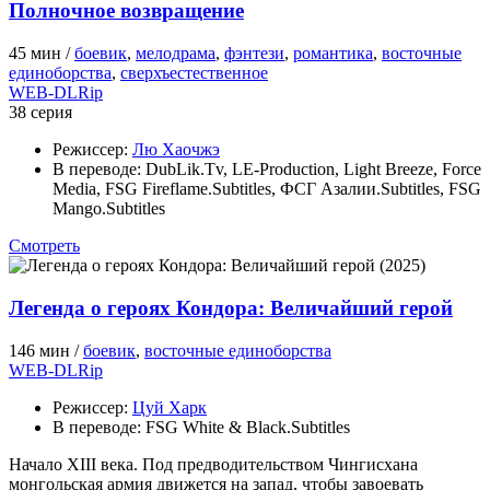
Полночное возвращение
45 мин /
боевик
,
мелодрама
,
фэнтези
,
романтика
,
восточные
единоборства
,
сверхъестественное
WEB-DLRip
38 серия
Режиссер:
Лю Хаочжэ
В переводе:
DubLik.Tv, LE-Production, Light Breeze, Force
Media, FSG Fireflame.Subtitles, ФСГ Азалии.Subtitles, FSG
Mango.Subtitles
Смотреть
Легенда о героях Кондора: Величайший герой
146 мин /
боевик
,
восточные единоборства
WEB-DLRip
Режиссер:
Цуй Харк
В переводе:
FSG White & Black.Subtitles
Начало XIII века. Под предводительством Чингисхана
монгольская армия движется на запад, чтобы завоевать