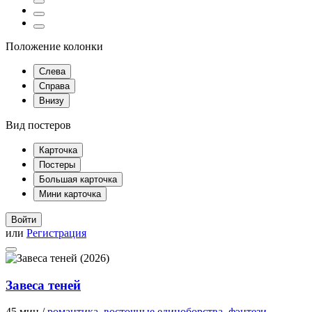
Положение колонки
Слева
Справа
Внизу
Вид постеров
Карточка
Постеры
Большая карточка
Мини карточка
Войти
или
Регистрация
Завеса теней
45 мин /
романтика
,
восточные единоборства
,
фэнтези