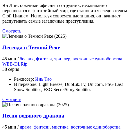
Ян Лин, обычный офисный сотрудник, неожиданно
переносится в фэнтезийный мир, где становится следователем
Сюй Цианем. Используя современные знания, он начинает
распутывать самые загадочные преступления.
Смотреть
Легенда о Темной Реке
45 мин /
боевик
,
фэнтези
,
триллер
,
восточные единоборства
WEB-DLRip
38 серия
Режиссер:
Инь Тао
В переводе:
Light Breeze, DubLik.Tv, Unicorn, FSG Last
Snow.Subtitles, FSG SecretStory.Subtitles
Смотреть
Песня водяного дракона
45 мин /
драма
,
фэнтези
,
мистика
,
восточные единоборства