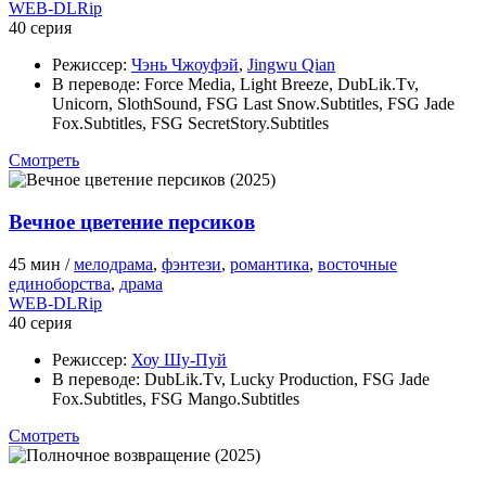
WEB-DLRip
40 серия
Режиссер:
Чэнь Чжоуфэй
,
Jingwu Qian
В переводе:
Force Media, Light Breeze, DubLik.Tv,
Unicorn, SlothSound, FSG Last Snow.Subtitles, FSG Jade
Fox.Subtitles, FSG SecretStory.Subtitles
Смотреть
Вечное цветение персиков
45 мин /
мелодрама
,
фэнтези
,
романтика
,
восточные
единоборства
,
драма
WEB-DLRip
40 серия
Режиссер:
Хоу Шу-Пуй
В переводе:
DubLik.Tv, Lucky Production, FSG Jade
Fox.Subtitles, FSG Mango.Subtitles
Смотреть