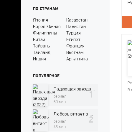
м
ПО СТРАНАМ
в
ж
Япония
Казахстан
З
Корея Южная
Пакистан
Филиппины
Турция
Китай
Египет
Тайвань
Франция
Таиланд
Вьетнам
Индия
Аргентина
ПОПУЛЯРНОЕ
Ре
Падающая звезда (2022)
В 
сериал
60 мин
Любовь витает в воздухе (2022)
сериал
45 мин