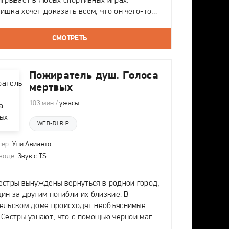
игрывает в любых спортивных играх.
ишка хочет доказать всем, что он чего-то
 и решает принять участие в вокальном шоу
с». Помочь ему с подготовкой к конкурсу
СМОТРЕТЬ
ается маленькое, но
Пожиратель душ. Голоса
мертвых
103 мин /
ужасы
WEB-DLRIP
ер:
Упи Авианто
воде:
Звук с TS
естры вынуждены вернуться в родной город,
дин за другим погибли их близкие. В
ельском доме происходят необъяснимые
 Сестры узнают, что с помощью черной магии
дя пытался избавиться от древнего