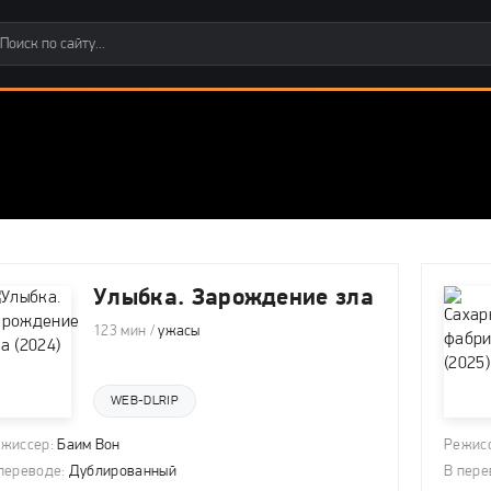
Улыбка. Зарождение зла
123 мин /
ужасы
WEB-DLRIP
жиссер:
Баим Вон
Режисс
переводе:
Дублированный
В пере