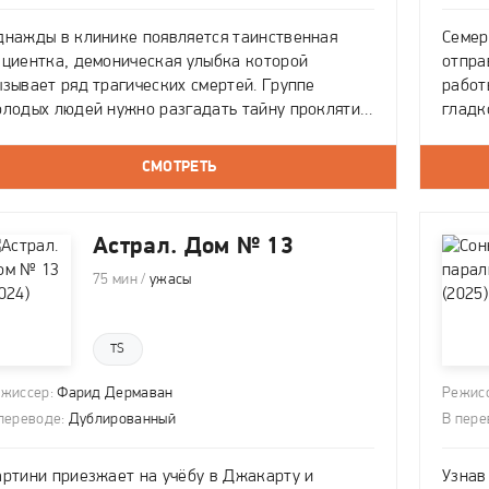
днажды в клинике появляется таинственная
Семер
ациентка, демоническая улыбка которой
отпра
ызывает ряд трагических смертей. Группе
работ
олодых людей нужно разгадать тайну проклятия
гладк
ациентки до того, как они станут следующими
общеж
ертвами. Времени, чтобы выжить, становится
Вскор
СМОТРЕТЬ
се меньше и меньше.
произ
Астрал. Дом № 13
75 мин /
ужасы
TS
жиссер:
Фарид Дермаван
Режисс
переводе:
Дублированный
В пере
артини приезжает на учёбу в Джакарту и
Узнав