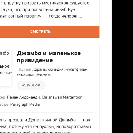
т в шутку призвать мистическое существо.
 слухи, что при появлении инкуб Бун
ает сонный паралич — тогда человек
вается в его власти, и Бун может сделать с
сё что угодно. Первой от лап жестокого
СМОТРЕТЬ
ища погибает подруга Тани.
Джамбо и маленькое
привидение
102 мин /
драма
,
комедия
,
мультфильм
,
семейный
,
фэнтези
WEB-DLRIP
ер:
Райан Андрианди
,
Chrisnawan Martantion
воде:
Paragraph Media
аны прозвали Дона кличкой Джамбо — как
нка, потому что он пухлый, неповоротливый