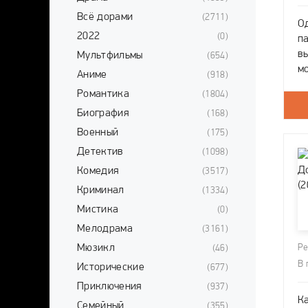
Всё дорами
(2711)
О
2022
(0)
п
в
Мультфильмы
(654)
м
Аниме
(918)
п
Романтика
(1804)
ж
Биография
(168)
в
Военный
(175)
Детектив
(1098)
Комедия
(3517)
Криминал
(1334)
Мистика
(0)
Мелодрама
(3161)
Мюзикл
Ре
(46)
В 
Исторические
(677)
Приключения
(937)
К
Семейный
(355)