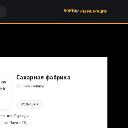
ВОЙТИ
ИЛИ
РЕГИСТРАЦИЯ
Сахарная фабрика
133 мин /
ужасы
WEB-DLRIP
ер:
Ави Сурьяди
воде:
Звук с TS