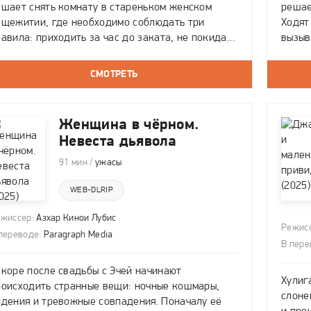
ешает снять комнату в стареньком женском
решае
бщежитии, где необходимо соблюдать три
Ходят
авила: приходить за час до заката, не покидать
вызыв
воей комнаты до рассвета, три вечера подряд
оказы
жинать вместе с остальными студентками в
ним в
СМОТРЕТЬ
толовой. Посчитав условия вполне
чудов
Женщина в чёрном.
Невеста дьявола
91 мин /
ужасы
WEB-DLRIP
жиссер:
Азхар Кинои Лубис
Режисс
переводе:
Paragraph Media
В пере
скоре после свадьбы с Эчей начинают
Хулиг
роисходить странные вещи: ночные кошмары,
слоне
идения и тревожные совпадения. Поначалу её