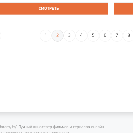
семей
СМОТРЕТЬ
племя
1
2
3
4
5
6
7
8
doramy.by" Лучший кинотеатр фильмов и сериалов онлайн.
а защищены, копирование запрещено.