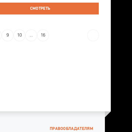
ного проклятия — в надежде защитить
СМОТРЕТЬ
нниц. И теперь девушкам предстоит
9
10
...
16
ПРАВООБЛАДАТЕЛЯМ