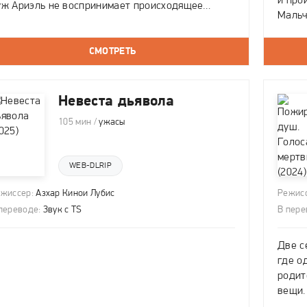
и про
уж Ариэль не воспринимает происходящее
Мальч
серьёз, но со временем становится ясно — в
стоит
изнь супругов вмешалась потусторонняя сила.
«Голо
лой призрак, одержимый Эчей и постепенно
СМОТРЕТЬ
вызыв
Невеста дьявола
105 мин /
ужасы
WEB-DLRIP
жиссер:
Азхар Кинои Лубис
Режисс
переводе:
Звук с TS
В пере
Две с
где о
родит
вещи.
их дя