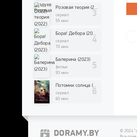
Розовая теория (2022)
сериал
55 мин
Бора! Дебора (2023)
сериал
70 мин
Балерина (2023)
фильм
93 мин
Потомки солнца (2016)
сериал
60 мин
© 2024 "
DORAMY.BY
Все прав