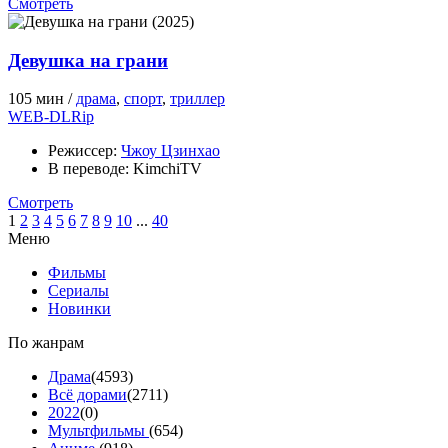
Смотреть
Девушка на грани
105 мин /
драма
,
спорт
,
триллер
WEB-DLRip
Режиссер:
Чжоу Цзинхао
В переводе:
KimchiTV
Смотреть
1
2
3
4
5
6
7
8
9
10
...
40
Меню
Фильмы
Сериалы
Новинки
По жанрам
Драма
(4593)
Всё дорами
(2711)
2022
(0)
Мультфильмы
(654)