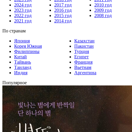
2024 год
2017 год
2010 год
2023 год
2016 год
2009 год
2022 год
2015 год
2008 год
2021 год
2014 год
По странам
Япония
Казахстан
Корея Южная
Пакистан
Филиппины
Турция
Китай
Египет
Тайвань
Франция
Таиланд
Вьетнам
Индия
Аргентина
Популярное