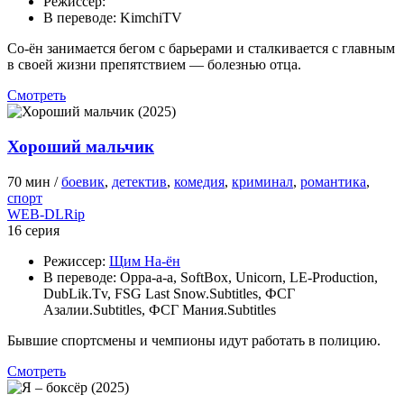
Режиссер:
В переводе:
KimchiTV
Со-ён занимается бегом с барьерами и сталкивается с главным
в своей жизни препятствием — болезнью отца.
Смотреть
Хороший мальчик
70 мин /
боевик
,
детектив
,
комедия
,
криминал
,
романтика
,
спорт
WEB-DLRip
16 серия
Режиссер:
Щим На-ён
В переводе:
Oppa-a-a, SoftBox, Unicorn, LE-Production,
DubLik.Tv, FSG Last Snow.Subtitles, ФСГ
Азалии.Subtitles, ФСГ Мания.Subtitles
Бывшие спортсмены и чемпионы идут работать в полицию.
Смотреть