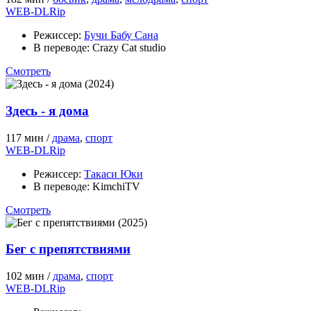
WEB-DLRip
Режиссер:
Бучи Бабу Сана
В переводе:
Crazy Cat studio
Смотреть
Здесь - я дома
117 мин /
драма
,
спорт
WEB-DLRip
Режиссер:
Такаси Юки
В переводе:
KimchiTV
Смотреть
Бег с препятствиями
102 мин /
драма
,
спорт
WEB-DLRip