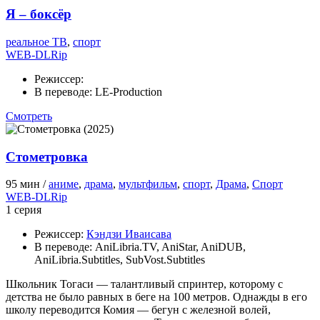
Я – боксёр
реальное ТВ
,
спорт
WEB-DLRip
Режиссер:
В переводе:
LE-Production
Смотреть
Стометровка
95 мин /
аниме
,
драма
,
мультфильм
,
спорт
,
Драма
,
Спорт
WEB-DLRip
1 серия
Режиссер:
Кэндзи Иваисава
В переводе:
AniLibria.TV, AniStar, AniDUB,
AniLibria.Subtitles, SubVost.Subtitles
Школьник Тогаси — талантливый спринтер, которому с
детства не было равных в беге на 100 метров. Однажды в его
школу переводится Комия — бегун с железной волей,