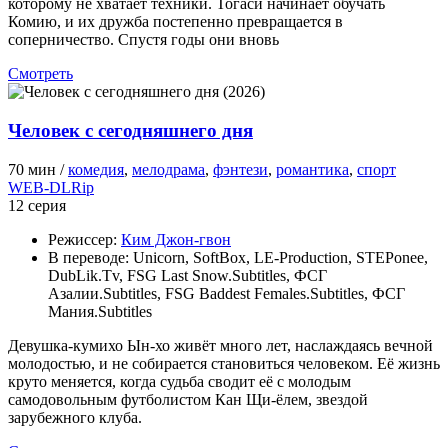
которому не хватает техники. Тогаси начинает обучать
Комию, и их дружба постепенно превращается в
соперничество. Спустя годы они вновь
Смотреть
Человек с сегодняшнего дня
70 мин /
комедия
,
мелодрама
,
фэнтези
,
романтика
,
спорт
WEB-DLRip
12 серия
Режиссер:
Ким Джон-гвон
В переводе:
Unicorn, SoftBox, LE-Production, STEPonee,
DubLik.Tv, FSG Last Snow.Subtitles, ФСГ
Азалии.Subtitles, FSG Baddest Females.Subtitles, ФСГ
Мания.Subtitles
Девушка-кумихо Ын-хо живёт много лет, наслаждаясь вечной
молодостью, и не собирается становиться человеком. Её жизнь
круто меняется, когда судьба сводит её с молодым
самодовольным футболистом Кан Щи-ёлем, звездой
зарубежного клуба.