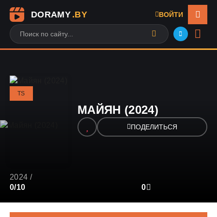
DORAMY
.BY
ВОЙТИ
TS
МАЙЯН (2024)
ПОДЕЛИТЬСЯ
2024
/
3
0/10
4
5
6
7
8
9
10
0