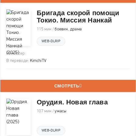
Бригада скорой помощи
Токио. Миссия Нанкай
115 мин /
боевик
,
драма
WEB-DLRIP
Режиссер:
В переводе:
KimchiTV
СМОТРЕТЬ
Орудия. Новая глава
107 мин /
ужасы
WEB-DLRIP