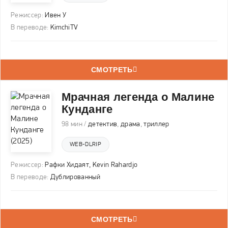
Режиссер:
Ивен У
В переводе:
KimchiTV
СМОТРЕТЬ
Мрачная легенда о Малине
Кунданге
98 мин /
детектив
,
драма
,
триллер
WEB-DLRIP
Режиссер:
Рафки Хидаят
,
Kevin Rahardjo
В переводе:
Дублированный
СМОТРЕТЬ