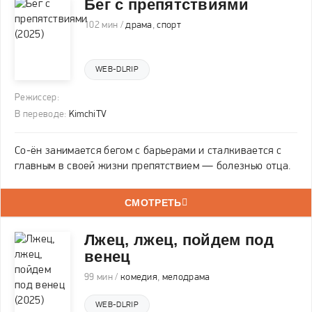
Бег с препятствиями
102 мин /
драма
,
спорт
WEB-DLRIP
Режиссер:
В переводе:
KimchiTV
Со-ён занимается бегом с барьерами и сталкивается с
главным в своей жизни препятствием — болезнью отца.
СМОТРЕТЬ
Лжец, лжец, пойдем под
венец
99 мин /
комедия
,
мелодрама
WEB-DLRIP