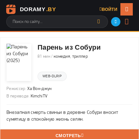
DORAMY
.BY
ВОЙТИ
Парень из Собури
81 мин /
комедия
,
триллер
WEB-DLRIP
Режиссер:
Ха Вон-джун
В переводе:
KimchiTV
Внезапная смерть свиньи в деревне Собури вносит
сумятицу в спокойную жизнь селян.
СМОТРЕТЬ