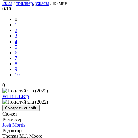
2022
/
триллер
,
ужасы
/ 85 мин
0/10
0
1
2
3
4
5
6
7
8
9
10
0
WEB-DLRip
Смотреть онлайн
Сюжет
Режиссер
Josh Morris
Редактор
Thomas M.J. Moore