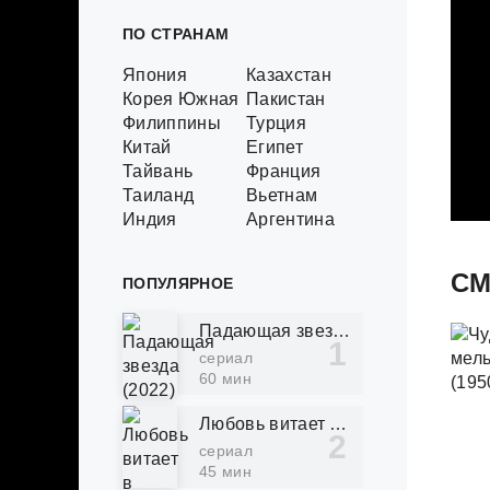
ПО СТРАНАМ
Япония
Казахстан
Корея Южная
Пакистан
Филиппины
Турция
Китай
Египет
Тайвань
Франция
Таиланд
Вьетнам
Индия
Аргентина
СМ
ПОПУЛЯРНОЕ
Падающая звезда (2022)
сериал
60 мин
Любовь витает в воздухе (2022)
сериал
45 мин