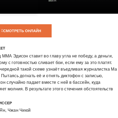
мин
СМОТРЕТЬ ОНЛАЙН
ЕТ
 ММА Эдисон ставит во главу угла не победу, а деньги,
ому с готовностью сливает бои, если ему за это платят.
чередной такой схеме узнаёт въедливая журналистка Ма
 Пытаясь догнать её и отнять диктофон с записью,
он случайно падает вместе с ней в бассейн, куда
яет молния. В результате этого стечения обстоятельств
и меняются телами, но не перестают враждовать –
он делает всё, чтобы Ма Сяо уволили, а Ма Сяо
ИССЕР
грывает один важный бой за другим.
 Ян
,
Чжан Чиюй