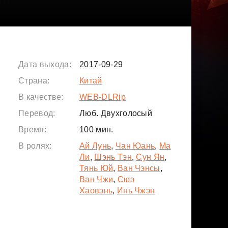
Дата выхода:
2017-09-29
Страна:
Китай
В качестве:
WEB-DLRip
Перевод:
Люб. Двухголосый
Время:
100 мин.
В ролях:
Ай Лунь
,
Чан Юань
,
Ма
Ли
,
Шэнь Тэн
,
Сун Ян
,
Тянь Юй
,
Ван Чэнсы
,
Ван Чжи
,
Сюэ
Хаовэнь
,
Инь Чжэн