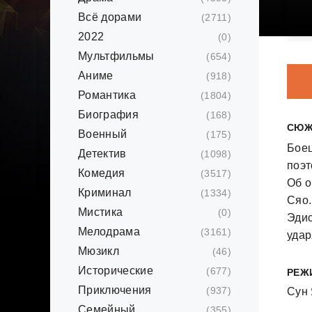
Всё дорами
(2711)
2022
(0)
Мультфильмы
(654)
Аниме
(918)
Романтика
(1804)
Биография
(168)
СЮЖ
Военный
(175)
Боец
Детектив
(1098)
поэт
Комедия
(3517)
Об о
Криминал
(1334)
Сяо.
Мистика
(0)
Эдис
Мелодрама
(3161)
удар
Мюзикл
(46)
геро
Эдис
Исторические
(677)
РЕЖ
прои
Приключения
(937)
Сун
Семейный
(355)