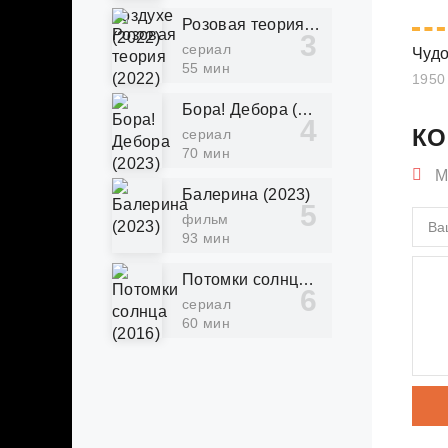
Розовая теория (2022)
сериал
55 мин
Бора! Дебора (2023)
КО
сериал
70 мин
М
Балерина (2023)
фильм
93 мин
Потомки солнца (2016)
сериал
60 мин