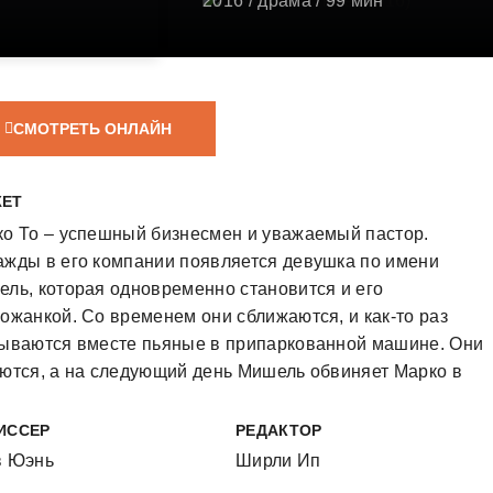
2016
/
драма
/ 99 мин
0
1
СМОТРЕТЬ ОНЛАЙН
ЕТ
о То – успешный бизнесмен и уважаемый пастор.
жды в его компании появляется девушка по имени
ль, которая одновременно становится и его
ожанкой. Со временем они сближаются, и как-то раз
ываются вместе пьяные в припаркованной машине. Они
ются, а на следующий день Мишель обвиняет Марко в
уальном насилии, и в ходе развернувшегося процесса
ина теряет всё. Спустя пять лет они вновь встречаются
ИССЕР
РЕДАКТОР
ваном приеме, у Мишель есть муж и ребенок, и Марко
в Юэнь
Ширли Ип
н решимости понять, почему она так с ним поступила.