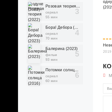
Розовая теория (2022)
сериал
55 мин
Бора! Дебора (2023)
сериал
70 мин
Балерина (2023)
2019
фильм
93 мин
КО
Потомки солнца (2016)
М
сериал
60 мин