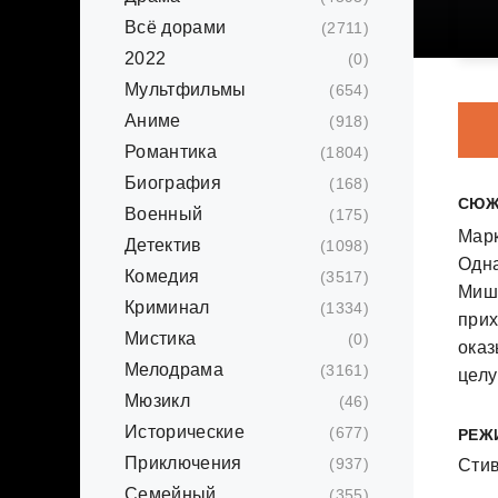
Всё дорами
(2711)
2022
(0)
Мультфильмы
(654)
Аниме
(918)
Романтика
(1804)
Биография
(168)
СЮЖ
Военный
(175)
Марк
Детектив
(1098)
Одна
Комедия
(3517)
Мише
Криминал
(1334)
прих
Мистика
(0)
оказ
Мелодрама
(3161)
целу
Мюзикл
(46)
секс
мужч
Исторические
(677)
РЕЖ
на з
Приключения
(937)
Сти
поло
Семейный
(355)