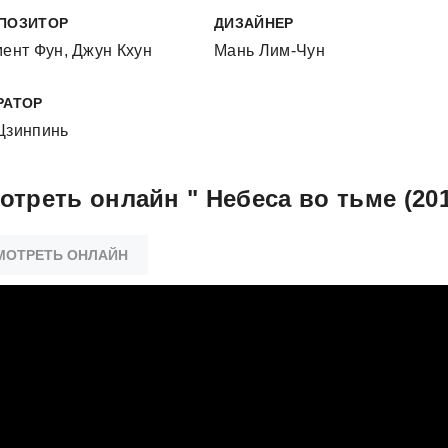
ПОЗИТОР
ДИЗАЙНЕР
ент Фун, Джун Кхун
Мань Лим-Чун
РАТОР
Цзинпинь
отреть онлайн " Небеса во тьме (201
МОТРЕТЬ ОНЛАЙН