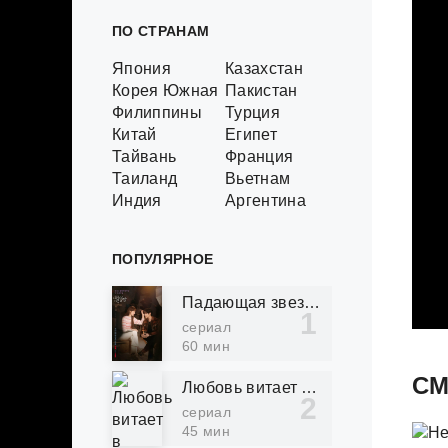
ПО СТРАНАМ
Япония
Казахстан
Корея Южная
Пакистан
Филиппины
Турция
Китай
Египет
Тайвань
Франция
Таиланд
Вьетнам
Индия
Аргентина
ПОПУЛЯРНОЕ
Падающая звезда (2022)
сериал
60 мин
СМ
Любовь витает в воздухе (2022)
сериал
45 мин