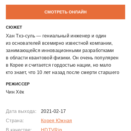
СМОТРЕТЬ ОНЛАЙН
СЮЖЕТ
Хан Тхэ-суль — гениальный инженер и один
из основателей всемирно известной компании,
занимающейся инновационными разработками
в области квантовой физики. Он очень популярен
в Корее и считается гордостью нации, но мало
кто знает, что 10 лет назад после смерти старшего
брата Тхэ-суль очень изменился. Однажды мужчина
РЕЖИССЕР
узнает тайну, связанную с гибелью брата.
Чин Хёк
Дата выхода:
2021-02-17
Страна:
Корея Южная
В качестве:
HDTVRip