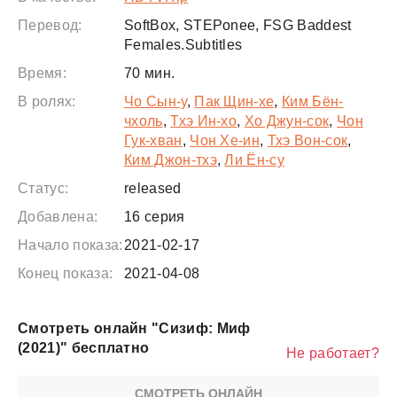
Перевод:
SoftBox, STEPonee, FSG Baddest
Females.Subtitles
Время:
70 мин.
В ролях:
Чо Сын-у
,
Пак Щин-хе
,
Ким Бён-
чхоль
,
Тхэ Ин-хо
,
Хо Джун-сок
,
Чон
Гук-хван
,
Чон Хе-ин
,
Тхэ Вон-сок
,
Ким Джон-тхэ
,
Ли Ён-су
Статус:
released
Добавлена:
16 серия
Начало показа:
2021-02-17
Конец показа:
2021-04-08
Смотреть онлайн "Сизиф: Миф
(2021)" бесплатно
Не работает?
СМОТРЕТЬ ОНЛАЙН