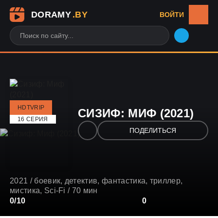
DORAMY
.BY
ВОЙТИ
HDTVRIP
СИЗИФ: МИФ (2021)
16 СЕРИЯ
ПОДЕЛИТЬСЯ
2021
/
боевик
,
детектив
,
фантастика
,
триллер
,
мистика
,
Sci-Fi
/ 70 мин
3
0/10
4
5
6
7
8
9
10
0