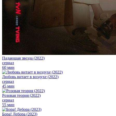
Падающая звезда (2022)
сериал
60 мин
Любовь витает в воздухе (2022)
сериал
45 мин
Розовая теория (2022)
сериал
55 мин
Бора! Дебора (2023)