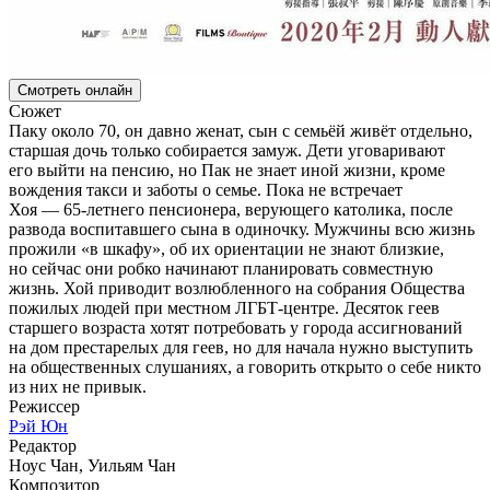
Смотреть онлайн
Сюжет
Паку около 70, он давно женат, сын с семьёй живёт отдельно,
старшая дочь только собирается замуж. Дети уговаривают
его выйти на пенсию, но Пак не знает иной жизни, кроме
вождения такси и заботы о семье. Пока не встречает
Хоя — 65-летнего пенсионера, верующего католика, после
развода воспитавшего сына в одиночку. Мужчины всю жизнь
прожили «в шкафу», об их ориентации не знают близкие,
но сейчас они робко начинают планировать совместную
жизнь. Хой приводит возлюбленного на собрания Общества
пожилых людей при местном ЛГБТ-центре. Десяток геев
старшего возраста хотят потребовать у города ассигнований
на дом престарелых для геев, но для начала нужно выступить
на общественных слушаниях, а говорить открыто о себе никто
из них не привык.
Режиссер
Рэй Юн
Редактор
Ноус Чан, Уильям Чан
Композитор