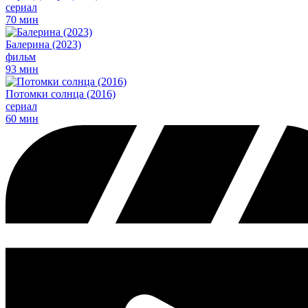
сериал
70 мин
Балерина (2023)
фильм
93 мин
Потомки солнца (2016)
сериал
60 мин