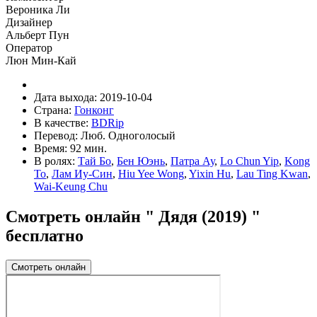
Вероника Ли
Дизайнер
Альберт Пун
Оператор
Люн Мин-Кай
Дата выхода:
2019-10-04
Страна:
Гонконг
В качестве:
BDRip
Перевод:
Люб. Одноголосый
Время:
92 мин.
В ролях:
Тай Бо
,
Бен Юэнь
,
Патра Ау
,
Lo Chun Yip
,
Kong
To
,
Лам Иу-Син
,
Hiu Yee Wong
,
Yixin Hu
,
Lau Ting Kwan
,
Wai-Keung Chu
Смотреть онлайн " Дядя (2019) "
бесплатно
Смотреть онлайн