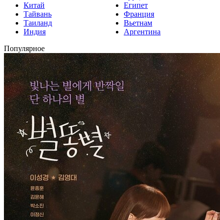
Китай
Египет
Тайвань
Франция
Таиланд
Вьетнам
Индия
Аргентина
Популярное