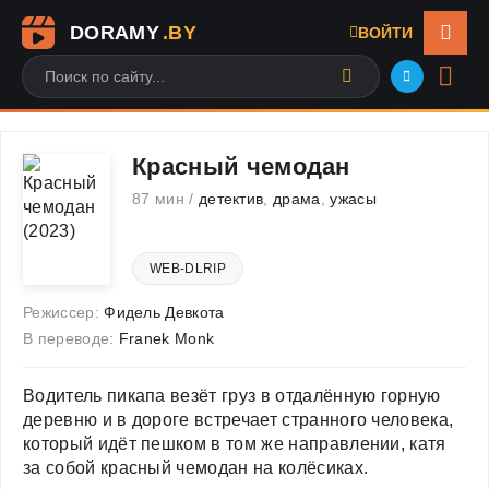
DORAMY
.BY
ВОЙТИ
Красный чемодан
87 мин /
детектив
,
драма
,
ужасы
WEB-DLRIP
Режиссер:
Фидель Девкота
В переводе:
Franek Monk
Водитель пикапа везёт груз в отдалённую горную
деревню и в дороге встречает странного человека,
который идёт пешком в том же направлении, катя
за собой красный чемодан на колёсиках.