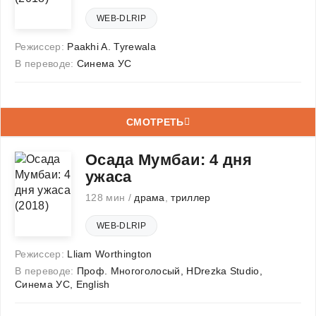
WEB-DLRIP
Режиссер:
Paakhi A. Tyrewala
В переводе:
Синема УС
СМОТРЕТЬ
Осада Мумбаи: 4 дня
ужаса
128 мин /
драма
,
триллер
WEB-DLRIP
Режиссер:
Lliam Worthington
В переводе:
Проф. Многоголосый, HDrezka Studio,
Синема УС, English