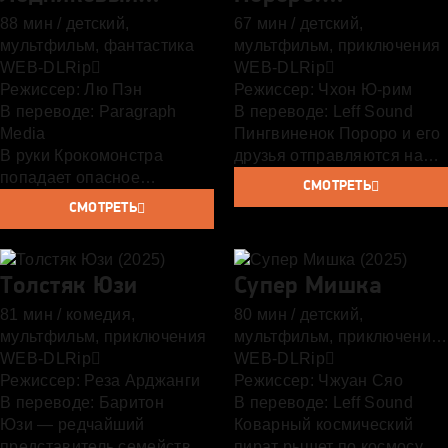
они отправляются в город
88 мин /
детский
,
67 мин /
детский
,
переворот
Приключения в
роботов, где должны
мультфильм
,
фантастика
мультфильм
,
приключения
понять, кто стоит за
мире
WEB-DLRip
WEB-DLRip
Режиссер:
Лю Пэн
Режиссер:
Чхон Ю-рим
В переводе:
Paragraph
В переводе:
Leff Sound
Media
Пингвиненок Пороро и его
В руки Крокомонстра
друзья отправляются на
попадает опасное
конкурс сладостей в
СМОТРЕТЬ
изобретение, которое
Королевство десертов, где
СМОТРЕТЬ
поможет ему захватить
дома построены из
Землю и превратить её в
печенья, а торты умеют
ледяную пустыню.
разговаривать. Но
Толстяк Юзи
Супер Мишка
Помешать ему может
оказывается, что сказочная
только команда Стражей
страна в опасности:
81 мин /
комедия
,
80 мин /
детский
,
Вселенной. Но она
коварный злодей Чоколео
мультфильм
,
приключения
мультфильм
,
приключения
,
переживает кризис, а её
решил залить всё вокруг
WEB-DLRip
фантастика
WEB-DLRip
члены теряют уверенность
горьким шоколадом и
Режиссер:
Реза Арджанги
Режиссер:
Чжуан Сяо
в себе. Ребятам предстоит
сорвать праздник. Чтобы
В переводе:
Баритон
В переводе:
Leff Sound
собрать все силы и
Юзи — редчайший
Коварный космический
поддержать друг друга,
представитель семейства
пират рыщет по космосу в