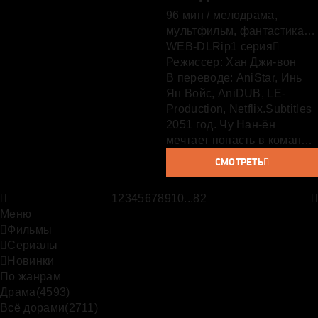
обороны для борьбы с
96 мин /
мелодрама
,
ними. Кафка Хибино
мультфильм
,
фантастика
,
мечтает стать частью этих
Взрослые персонажи
WEB-DLRip
1 серия
,
сил, но в свои 32 года он
Космос
Режиссер:
,
Романтика
Хан Джи-вон
,
всё ещё работает
Фантастика
В переводе:
AniStar, Инь
уборщиком после неудач
Ян Войс, AniDUB, LE-
на вступительных
Production, Netflix.Subtitles
экзаменах. Всё меняется,
2051 год. Чу Нан-ён
когда он неожиданно
мечтает попасть в команду
экспедиции на Марс, где 25
СМОТРЕТЬ
лет назад погибла её мать,
но проваливает тест в
1
2
3
4
5
6
7
8
9
10
...
82
НАСА и возвращается в
Меню
Корею. Она продолжает
Фильмы
разработку устройства для
Сериалы
поиска органики и, когда
Новинки
решает починить старый
По жанрам
мамин проигрыватель
Драма
(4593)
виниловых пластинок,
Всё дорами
(2711)
знакомится с