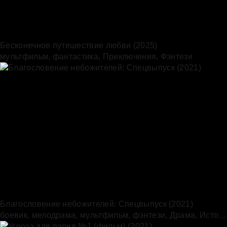
Бесконечное путешествие любви (2025)
мультфильм, фантастика, Приключения, Фэнтези
Благословение небожителей: Спецвыпуск (2021)
боевик, мелодрама, мультфильм, фэнтези, Драма, Исторический, Приключения, Фэнтези, Экшен