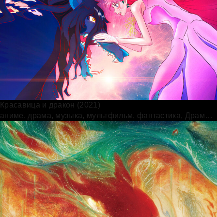
Красавица и дракон (2021)
аниме, драма, музыка, мультфильм, фантастика, Драма, Музыка, Фэнтези