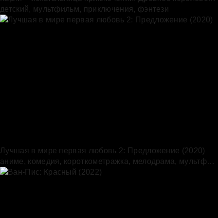
детский, мультфильм, приключения, фэнтези
Лучшая в мире первая любовь 2: Предложение (2020)
аниме, комедия, короткометражка, мелодрама, мультфильм, Драма, Комедия, Романтика, Сёнен-ай