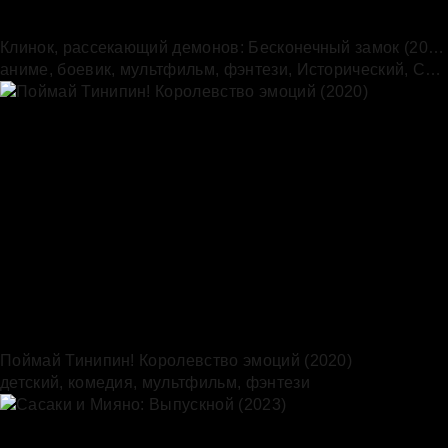
Клинок, рассекающий демонов: Бесконечный замок (2025)
аниме, боевик, мультфильм, фэнтези, Исторический, Сверхъестественное, Сёнен, Экшен
Поймай Тинипин! Королевство эмоций (2020)
детский, комедия, мультфильм, фэнтези