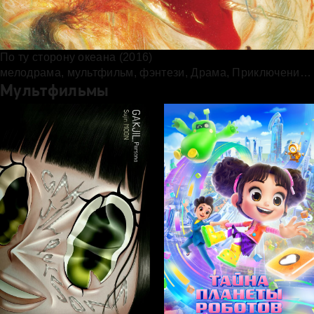
По ту сторону океана (2016)
мелодрама, мультфильм, фэнтези, Драма, Приключения, Романтика, Сверхъестественное
Мультфильмы