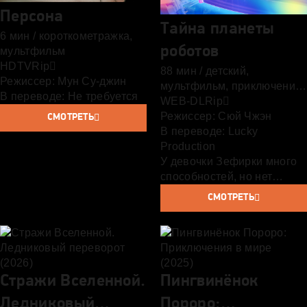
Персона
Тайна планеты
6 мин /
короткометражка
,
роботов
мультфильм
HDTVRip
88 мин /
детский
,
Режиссер:
Мун Су-джин
мультфильм
,
приключения
,
В переводе:
Не требуется
фантастика
WEB-DLRip
Режиссер:
Сюй Чжэн
СМОТРЕТЬ
В переводе:
Lucky
Production
У девочки Зефирки много
способностей, но нет
друзей. Дни напролет она
СМОТРЕТЬ
мечтает о настоящем
преданном друге, который
всегда придет на помощь.
Таковым становится ее
новое изобретение —
Стражи Вселенной.
Пингвинёнок
робот по имени Джелли.
Вместе с суперсемейкой
Ледниковый
Пороро: