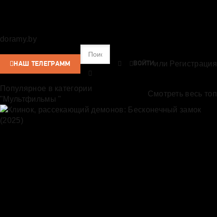
doramy
.by
или
Регистрация
ВОЙТИ
НАШ ТЕЛЕГРАММ
Популярное в категории
Смотреть весь топ
"Мультфильмы "