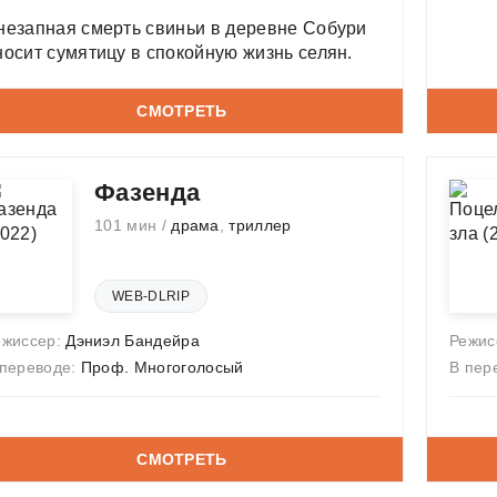
незапная смерть свиньи в деревне Собури
носит сумятицу в спокойную жизнь селян.
СМОТРЕТЬ
Фазенда
101 мин /
драма
,
триллер
WEB-DLRIP
ежиссер:
Дэниэл Бандейра
Режис
 переводе:
Проф. Многоголосый
В пер
СМОТРЕТЬ