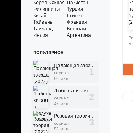
Корея Южная
Пакистан
Филиппины
Турция
Китай
Египет
Тайвань
Франция
Таиланд
Вьетнам
Индия
Аргентина
Р
В
ПОПУЛЯРНОЕ
Падающая звезда (2022)
сериал
60 мин
Любовь витает в воздухе (2022)
сериал
45 мин
Розовая теория (2022)
сериал
55 мин