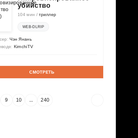
убийство
104 мин /
триллер
WEB-DLRIP
сер:
Чэн Янань
еводе:
KimchiTV
СМОТРЕТЬ
9
10
...
240