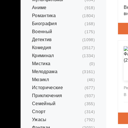
В
Аниме
(918)
в
Романтика
(1804)
Биография
(168)
Военный
(175)
Детектив
(1098)
Комедия
(3517)
Криминал
(1334)
Мистика
(0)
Мелодрама
(3161)
Мюзикл
(46)
Исторические
(677)
Р
В
Приключения
(937)
Семейный
(355)
Спорт
(314)
Ужасы
(792)
Фэнтези
(2031)