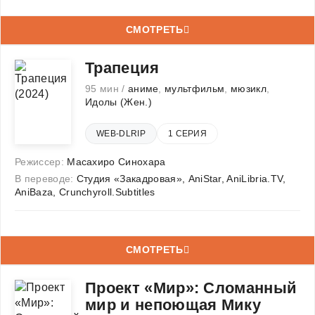
СМОТРЕТЬ
Трапеция
95 мин /
аниме
,
мультфильм
,
мюзикл
,
Идолы (Жен.)
WEB-DLRIP
1 СЕРИЯ
Режиссер:
Масахиро Синохара
В переводе:
Студия «Закадровая», AniStar, AniLibria.TV,
AniBaza, Crunchyroll.Subtitles
СМОТРЕТЬ
Проект «Мир»: Сломанный
мир и непоющая Мику