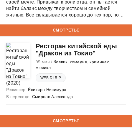
своей мечте. Привыкая к роли отца, он пытается
найти баланс между творчеством и семейной
жизнью. Все складывается хорошо до тех пор, пока
Бейбут не знакомится с танцовщицей Жул, которая
влюбляется в него.
СМОТРЕТЬ
Ресторан китайской еды
"Дракон из Токио"
95 мин /
боевик
,
комедия
,
криминал
,
мюзикл
WEB-DLRIP
Режиссер:
Ёсихиро Нисимура
В переводе:
Смирнов Александр
СМОТРЕТЬ