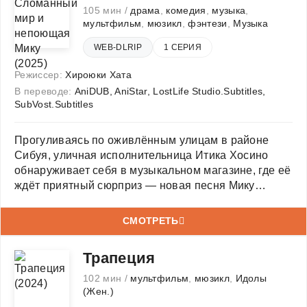
105 мин /
драма
,
комедия
,
музыка
,
мультфильм
,
мюзикл
,
фэнтези
,
Музыка
WEB-DLRIP
1 СЕРИЯ
Режиссер:
Хироюки Хата
В переводе:
AniDUB, AniStar, LostLife Studio.Subtitles,
SubVost.Subtitles
Прогуливаясь по оживлённым улицам в районе
Сибуя, уличная исполнительница Итика Хосино
обнаруживает себя в музыкальном магазине, где её
ждёт приятный сюрприз — новая песня Мику
Хацунэ которую она раньше никогда не слышала.
Но на этом неожиданности не заканчиваются —
СМОТРЕТЬ
Итика встречает неизвестную
Трапеция
102 мин /
мультфильм
,
мюзикл
,
Идолы
(Жен.)