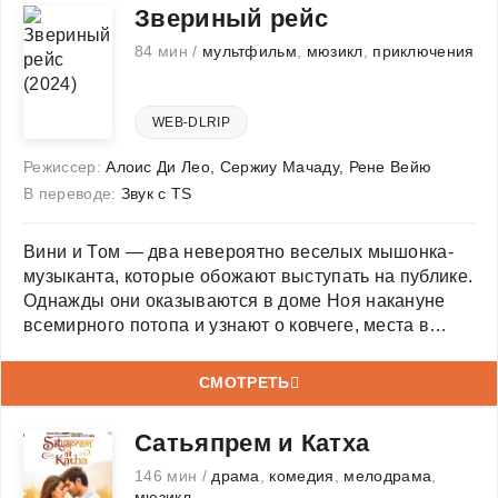
Звериный рейс
84 мин /
мультфильм
,
мюзикл
,
приключения
WEB-DLRIP
Режиссер:
Алоис Ди Лео
,
Сержиу Мачаду
,
Рене Вейю
В переводе:
Звук с TS
Вини и Том — два невероятно веселых мышонка-
музыканта, которые обожают выступать на публике.
Однажды они оказываются в доме Ноя накануне
всемирного потопа и узнают о ковчеге, места в
котором строго ограничены. Братьям предстоит
придумать хитрый план, чтобы отправиться в
СМОТРЕТЬ
невероятное путешествие
Сатьяпрем и Катха
146 мин /
драма
,
комедия
,
мелодрама
,
мюзикл