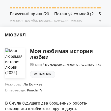
Радужный принц (2021)
Потанцуй со мной (2019)
мюзикл, дружба, романтика, драма, семейный
комедия, мюзикл
МЮЗИКЛ
Моя любимая история
любви
95 мин /
мелодрама
,
мюзикл
,
фантастика
WEB-DLRIP
Режиссер:
Ли Вон-хве
В переводе:
KimchiTV
В Сеуле будущего два брошенных робота-
помощника влюбляются друг в друга.