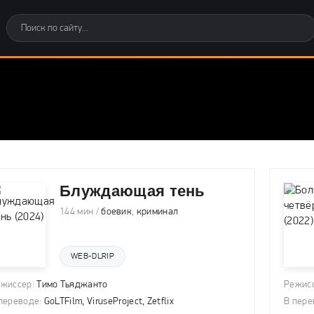
Блуждающая тень
144 мин /
боевик
,
криминал
WEB-DLRIP
жиссер:
Тимо Тьяджанто
Режисс
переводе:
GoLTFilm, ViruseProject, Zetflix
В пере