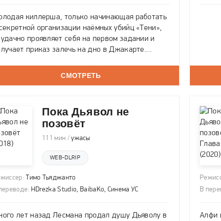
олодая киллерша, только начинающая работать
 секретной организации наёмных убийц «Тени»,
еудачно проявляет себя на первом задании и
олучает приказ залечь на дно в Джакарте.
жидая дальнейших инструкций, она живёт в
едном районе и проникается симпатией к
СМОТРЕТЬ
оседскому мальчишке, который остаётся
Пока Дьявол не
позовёт
111 мин /
ужасы
WEB-DLRIP
жиссер:
Тимо Тьяджанто
Режисс
переводе:
HDrezka Studio, BaibaKo, Синема УС
В пере
ного лет назад Лесмана продал душу Дьяволу в
Алфи 