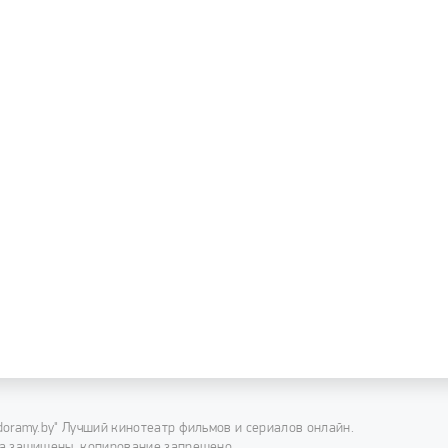
doramy.by" Лучший кинотеатр фильмов и сериалов онлайн.
а защищены, копирование запрещено.