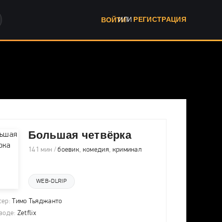
РЕГИСТРАЦИЯ
ВОЙТИ
ИЛИ
Большая четвёрка
141 мин /
боевик
,
комедия
,
криминал
WEB-DLRIP
ер:
Тимо Тьяджанто
воде:
Zetflix