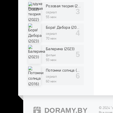
Розовая теория (2022)
сериал
55 мин
Бора! Дебора (2023)
сериал
70 мин
Балерина (2023)
фильм
93 мин
Потомки солнца (2016)
сериал
60 мин
© 2024 "
DORAMY.BY
Все прав