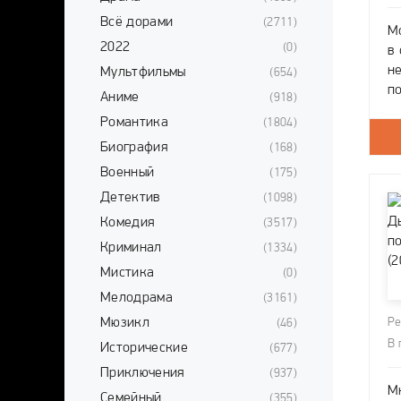
Всё дорами
(2711)
М
2022
(0)
в
н
Мультфильмы
(654)
п
Аниме
(918)
О
Романтика
(1804)
б
Биография
(168)
с
Военный
(175)
Детектив
(1098)
Комедия
(3517)
Криминал
(1334)
Мистика
(0)
Мелодрама
(3161)
Мюзикл
Ре
(46)
В 
Исторические
(677)
Приключения
(937)
М
Семейный
(355)