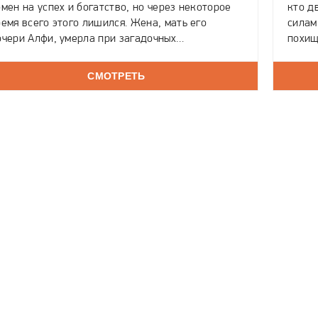
мен на успех и богатство, но через некоторое
кто д
емя всего этого лишился. Жена, мать его
силам
очери Алфи, умерла при загадочных
похищ
бстоятельствах, и Лесмана женился повторно на
когда
олодой женщине с двумя детьми. Хоть
похит
СМОТРЕТЬ
тношения у Алфи с отцом и натянутые, когда
сестр