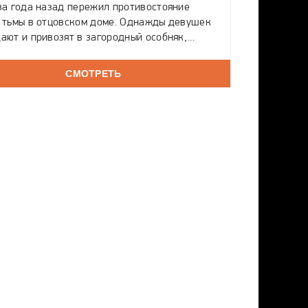
ва года назад пережил противостояние
 тьмы в отцовском доме. Однажды девушек
ают и привозят в загородный особняк,
-то бывший детским приютом. А
ителями оказываются сводные братья и
СМОТРЕТЬ
ы, чей приёмный отец, умерший несколько