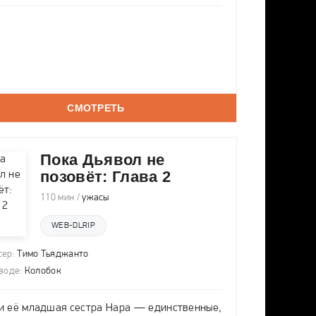
СМОТРЕТЬ
Пока Дьявол не
позовёт: Глава 2
110 мин /
ужасы
WEB-DLRIP
ер:
Тимо Тьяджанто
воде:
Колобок
и её младшая сестра Нара — единственные,