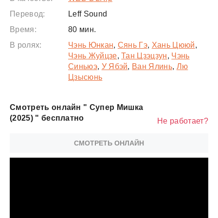
Перевод:
Leff Sound
Время:
80 мин.
В ролях:
Чэнь Юнкан
,
Сянь Гэ
,
Хань Цююй
,
Чэнь Жуйцзе
,
Тан Цзэцзун
,
Чэнь
Синьюэ
,
У Ябэй
,
Ван Ялинь
,
Лю
Цзысюнь
Смотреть онлайн " Супер Мишка
(2025) " бесплатно
Не работает?
СМОТРЕТЬ ОНЛАЙН