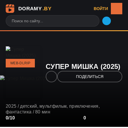
DORAMY
.BY
ВОЙТИ
WEB-DLRIP
СУПЕР МИШКА (2025)
ПОДЕЛИТЬСЯ
2025
/
детский
,
мультфильм
,
приключения
,
фантастика
/ 80 мин
3
0/10
4
5
6
7
8
9
10
0