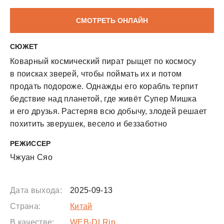
СМОТРЕТЬ ОНЛАЙН
СЮЖЕТ
Коварный космический пират рыщет по космосу
в поисках зверей, чтобы поймать их и потом
продать подороже. Однажды его корабль терпит
бедствие над планетой, где живёт Супер Мишка
и его друзья. Растеряв всю добычу, злодей решает
похитить зверушек, весело и беззаботно
проводящих время. Теперь Супер Мишке,
РЕЖИССЕР
крокодильчику, свинке, панде и остальным друзьям
Чжуан Сяо
придётся дать отпор жадному пирату, ведь
они — суперкоманда!
Дата выхода:
2025-09-13
Страна:
Китай
В качестве:
WEB-DLRip