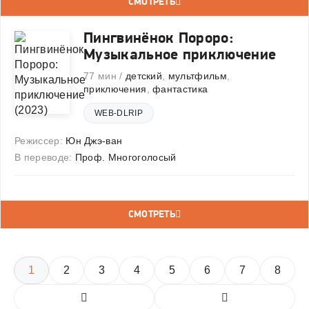
СМОТРЕТЬ
Пингвинёнок Пороро:
Музыкальное приключение
77 мин /
детский
,
мультфильм
,
приключения
,
фантастика
WEB-DLRIP
Режиссер:
Юн Джэ-ван
В переводе:
Проф. Многоголосый
СМОТРЕТЬ
1
2
3
4
5
6
7
8