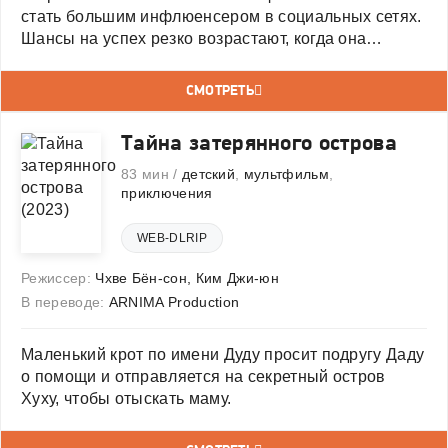
стать большим инфлюенсером в социальных сетях.
Шансы на успех резко возрастают, когда она
встречает дерзкого инопланетянина с
суперспособностями по имени Мастер, который
СМОТРЕТЬ
совершил аварийную посадку на Земле.
Тайна затерянного острова
83 мин /
детский
,
мультфильм
,
приключения
WEB-DLRIP
Режиссер:
Чхве Бён-сон
,
Ким Джи-юн
В переводе:
ARNIMA Production
Маленький крот по имени Дуду просит подругу Даду
о помощи и отправляется на секретный остров
Хуху, чтобы отыскать маму.