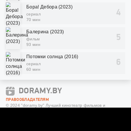
Бора! Дебора (2023)
сериал
70 мин
Балерина (2023)
фильм
93 мин
Потомки солнца (2016)
сериал
60 мин
DORAMY.BY
ПРАВООБЛАДАТЕЛЯМ
© 2024 "doramy.by" Лучший кинотеатр фильмов и
сериалов онлайн.
Все права защищены, копирование
запрещено.