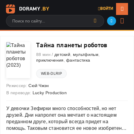
DORAMY
.BY
ВОЙТИ
Тайна планеты роботов
88 мин /
детский
,
мультфильм
,
приключения
,
фантастика
WEB-DLRIP
Режиссер:
Сюй Чжэн
В переводе:
Lucky Production
У девочки Зефирки много способностей, но нет
друзей. Дни напролет она мечтает о настоящем
преданном друге, который всегда придет на
помощь. Таковым становится ее новое изобретение