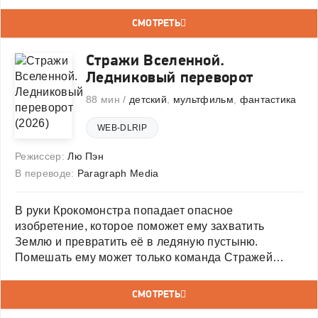
— робот по имени Джелли. Вместе с суперсемейкой
они отправляются в город роботов, где должны
СМОТРЕТЬ
понять, кто стоит за
Стражи Вселенной.
Ледниковый переворот
88 мин /
детский
,
мультфильм
,
фантастика
WEB-DLRIP
Режиссер:
Лю Пэн
В переводе:
Paragraph Media
В руки Крокомонстра попадает опасное
изобретение, которое поможет ему захватить
Землю и превратить её в ледяную пустыню.
Помешать ему может только команда Стражей
Вселенной. Но она переживает кризис, а её члены
теряют уверенность в себе. Ребятам предстоит
СМОТРЕТЬ
собрать все силы и поддержать друг друга,