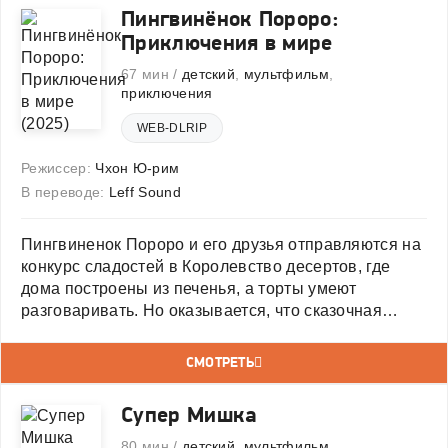
Пингвинёнок Пороро:
Приключения в мире
67 мин /
детский
,
мультфильм
,
приключения
WEB-DLRIP
Режиссер:
Чхон Ю-рим
В переводе:
Leff Sound
Пингвиненок Пороро и его друзья отправляются на
конкурс сладостей в Королевство десертов, где
дома построены из печенья, а торты умеют
разговаривать. Но оказывается, что сказочная
страна в опасности: коварный злодей Чоколео
решил залить всё вокруг горьким шоколадом и
СМОТРЕТЬ
сорвать праздник. Чтобы
Супер Мишка
80 мин /
детский
,
мультфильм
,