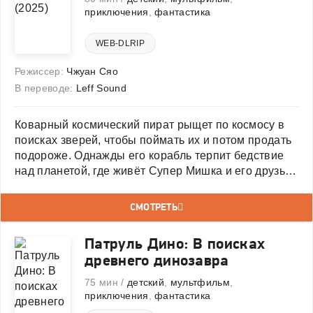
приключения
,
фантастика
WEB-DLRIP
Режиссер:
Чжуан Сяо
В переводе:
Leff Sound
Коварный космический пират рыщет по космосу в
поисках зверей, чтобы поймать их и потом продать
подороже. Однажды его корабль терпит бедствие
над планетой, где живёт Супер Мишка и его друзья.
Растеряв всю добычу, злодей решает похитить
зверушек, весело и беззаботно проводящих время.
СМОТРЕТЬ
Теперь Супер
Патруль Дино: В поисках
древнего динозавра
75 мин /
детский
,
мультфильм
,
приключения
,
фантастика