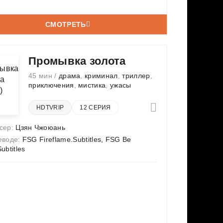
СМОТРЕТЬ
Промывка золота
45 мин /
драма
,
криминал
,
триллер
,
приключения
,
мистика
,
ужасы
HDTVRIP
12 СЕРИЯ
сер:
Цзян Чжоюань
еводе:
FSG Fireflame.Subtitles, FSG Be
ubtitles