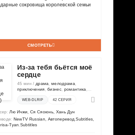
ндарные сокровища королевской семьи
СМОТРЕТЬ
Из-за тебя бьётся моё
сердце
45 мин /
драма
,
мелодрама
,
приключения
,
бизнес
,
романтика
,
медицина
WEB-DLRIP
42 СЕРИЯ
сер:
Лю Ичжи
,
Ся Сяоюнь
,
Хань Дун
еводе:
NewTV Russian, Автоперевод.Subtitles,
isa-Tyan.Subtitles