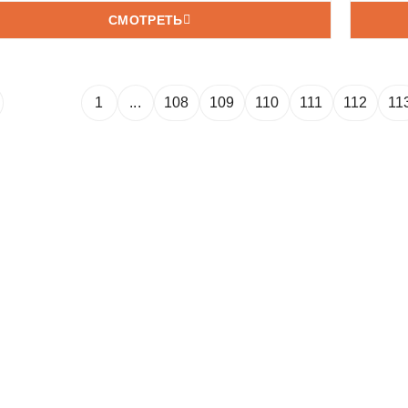
олучает мандат небес на охоту на демонов.
СМОТРЕТЬ
1
...
108
109
110
111
112
11