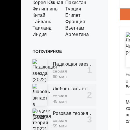
Корея Южная
Пакистан
Филиппины
Турция
Китай
Египет
Тайвань
Франция
Таиланд
Вьетнам
Индия
Аргентина
ПОПУЛЯРНОЕ
Падающая звезда (2022)
сериал
Р
60 мин
В
Bo
Любовь витает в воздухе (2022)
сериал
45 мин
М
к
Розовая теория (2022)
п
сериал
с
55 мин
п