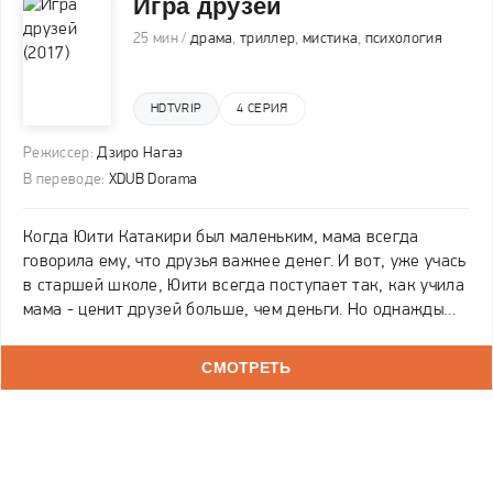
Игра друзей
25 мин /
драма
,
триллер
,
мистика
,
психология
HDTVRIP
4 СЕРИЯ
Режиссер:
Дзиро Нагаэ
В переводе:
XDUB Dorama
Когда Юити Катакири был маленьким, мама всегда
говорила ему, что друзья важнее денег. И вот, уже учась
в старшей школе, Юити всегда поступает так, как учила
мама - ценит друзей больше, чем деньги. Но однажды
парень с друзьями решает поиграть в «Игру друзей», где
можно выиграть большую сумму денег.
СМОТРЕТЬ