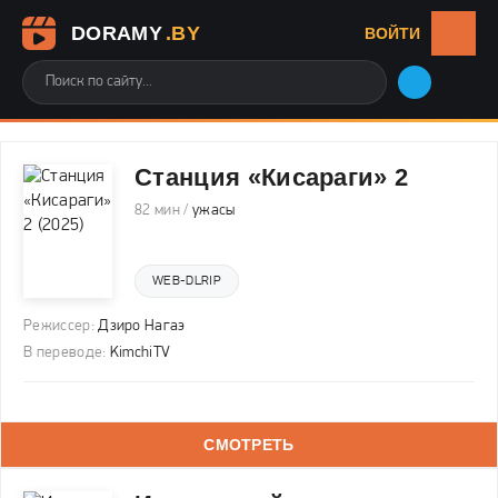
DORAMY
.BY
ВОЙТИ
Станция «Кисараги» 2
82 мин /
ужасы
WEB-DLRIP
Режиссер:
Дзиро Нагаэ
В переводе:
KimchiTV
СМОТРЕТЬ