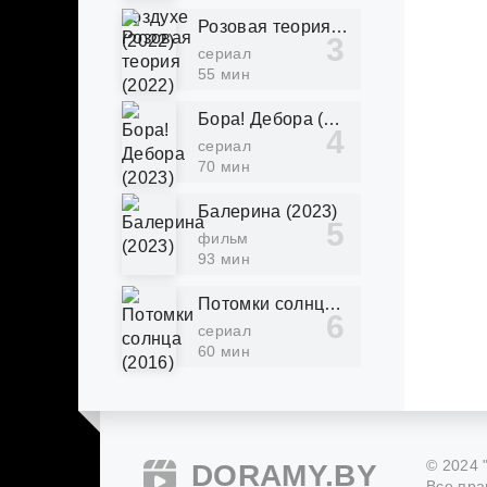
Розовая теория (2022)
сериал
55 мин
Бора! Дебора (2023)
сериал
70 мин
Балерина (2023)
фильм
93 мин
Потомки солнца (2016)
сериал
60 мин
© 2024 
DORAMY.BY
Все пра