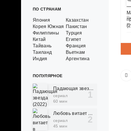
ПО СТРАНАМ
Р
Япония
Казахстан
В
Корея Южная
Пакистан
Филиппины
Турция
Китай
Египет
Тайвань
Франция
Таиланд
Вьетнам
Индия
Аргентина
ПОПУЛЯРНОЕ
Падающая звезда (2022)
сериал
60 мин
Любовь витает в воздухе (2022)
сериал
45 мин