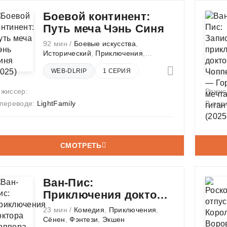
Боевой континент:
Путь меча Чэнь Синя
92 мин /
Боевые искусства
,
Исторический
,
Приключения
,
Фэнтези
,
Экшен
WEB-DLRIP
1 СЕРИЯ
ежиссер:
Режис
 переводе:
LightFamily
В пер
СМОТРЕТЬ
Ван-Пис:
Приключения доктора
Чоппера — Маскарад
23 мин /
Комедия
,
Приключения
,
предателей
Сёнен
,
Фэнтези
,
Экшен