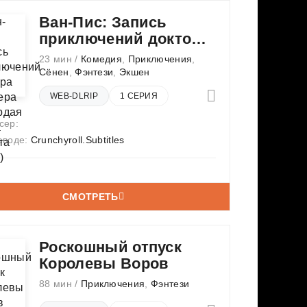
Ван-Пис: Запись
приключений доктора
Чоппера — Гордая
23 мин /
Комедия
,
Приключения
,
мечта гиганта
Сёнен
,
Фэнтези
,
Экшен
WEB-DLRIP
1 СЕРИЯ
сер:
еводе:
Crunchyroll.Subtitles
СМОТРЕТЬ
Роскошный отпуск
Королевы Воров
88 мин /
Приключения
,
Фэнтези