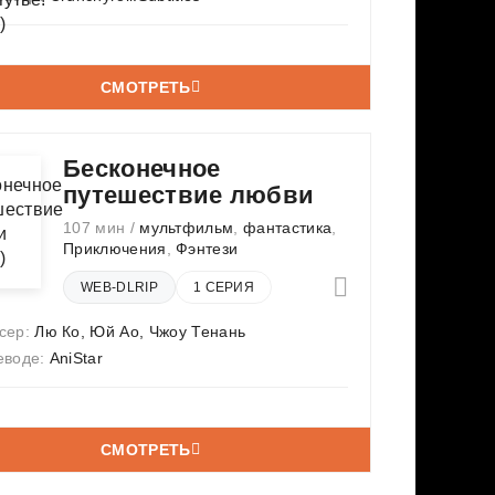
СМОТРЕТЬ
Бесконечное
путешествие любви
107 мин /
мультфильм
,
фантастика
,
Приключения
,
Фэнтези
WEB-DLRIP
1 СЕРИЯ
сер:
Лю Ко
,
Юй Ао
,
Чжоу Тенань
еводе:
AniStar
СМОТРЕТЬ