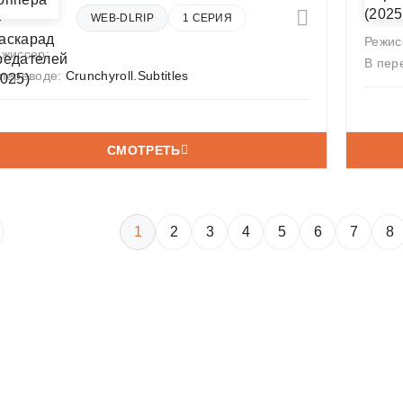
WEB-DLRIP
1 СЕРИЯ
Режис
ежиссер:
В пер
 переводе:
Crunchyroll.Subtitles
СМОТРЕТЬ
1
2
3
4
5
6
7
8