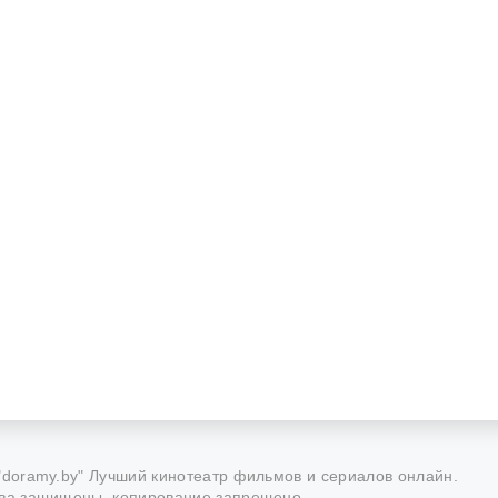
"doramy.by" Лучший кинотеатр фильмов и сериалов онлайн.
ва защищены, копирование запрещено.