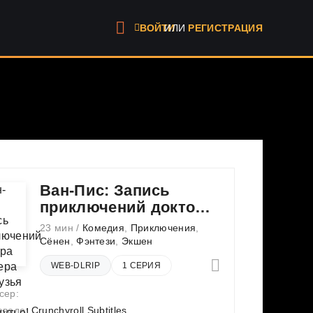
ИЛИ
РЕГИСТРАЦИЯ
ВОЙТИ
Ван-Пис: Запись
приключений доктора
Чоппера — Друзья на
23 мин /
Комедия
,
Приключения
,
перепутье!
Сёнен
,
Фэнтези
,
Экшен
WEB-DLRIP
1 СЕРИЯ
сер:
еводе:
Crunchyroll.Subtitles