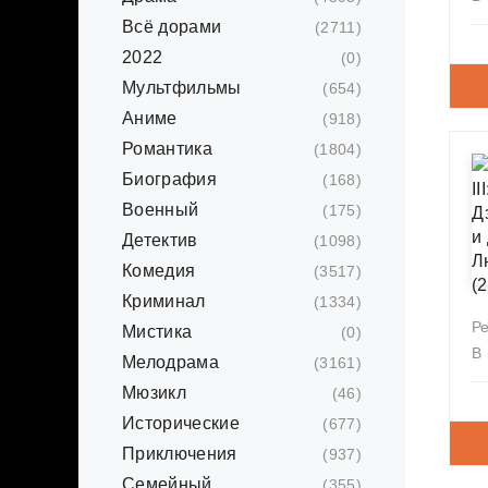
Всё дорами
(2711)
2022
(0)
Мультфильмы
(654)
Аниме
(918)
Романтика
(1804)
Биография
(168)
Военный
(175)
Детектив
(1098)
Комедия
(3517)
Криминал
(1334)
Р
Мистика
(0)
В
Мелодрама
(3161)
Мюзикл
(46)
Исторические
(677)
Приключения
(937)
Семейный
(355)