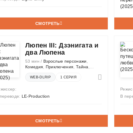
СМОТРЕТЬ
Люпен III: Дзэнигата и
два Люпена
53 мин /
Взрослые персонажи
,
Комедия
,
Приключения
,
Тайна
,
Экшен
WEB-DLRIP
1 СЕРИЯ
ежиссер:
Режис
 переводе:
LE-Production
В пер
СМОТРЕТЬ