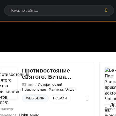
Противостояние
святого: Битва
пришествия богов
93 мин /
Исторический
,
Приключения
,
Фэнтези
,
Экшен
WEB-DLRIP
1 СЕРИЯ
ежиссер:
Режис
 переводе:
LightFamily
В пер