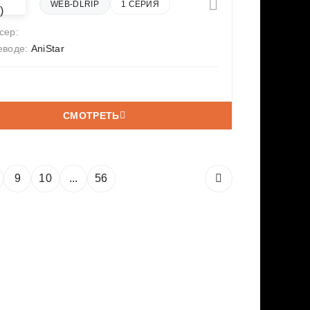
WEB-DLRIP
1 СЕРИЯ
сер:
еводе:
AniStar
СМОТРЕТЬ
9
10
...
56