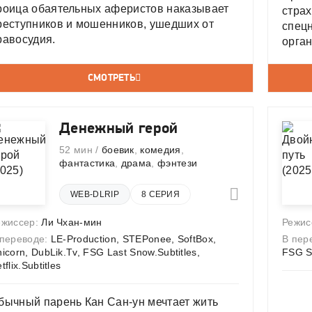
роица обаятельных аферистов наказывает
стра
реступников и мошенников, ушедших от
спец
равосудия.
орга
антит
хозяй
СМОТРЕТЬ
искус
факу
мирн
Денежный герой
52 мин /
боевик
,
комедия
,
фантастика
,
драма
,
фэнтези
WEB-DLRIP
8 СЕРИЯ
ежиссер:
Ли Чхан-мин
Режис
 переводе:
LE-Production, STEPonee, SoftBox,
В пер
icorn, DubLik.Tv, FSG Last Snow.Subtitles,
FSG Se
tflix.Subtitles
бычный парень Кан Сан-ун мечтает жить