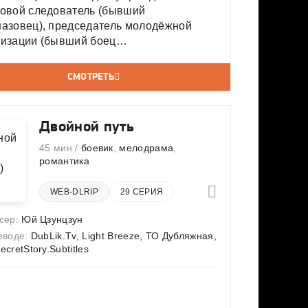
ховой следователь (бывший
назовец), председатель молодёжной
низации (бывший боец
еррористического подразделения),
ка супермаркета, тренер по боевым
СМОТРЕТЬ
ствам и студент инженерного
льтета — объединяются, чтобы защитить
ую жизнь
Двойной путь
45 мин /
боевик
,
мелодрама
,
романтика
WEB-DLRIP
29 СЕРИЯ
сер:
Юй Цзунцзун
еводе:
DubLik.Tv, Light Breeze, ТО Дубляжная,
cretStory.Subtitles