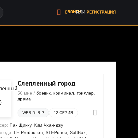
ИЛИ
ВОЙТИ
РЕГИСТРАЦИЯ
Слепленный город
50 мин /
боевик
,
криминал
,
триллер
,
драма
WEB-DLRIP
12 СЕРИЯ
сер:
Пак Щин-у
,
Ким Чхан-джу
еводе:
LE-Production, STEPonee, SoftBox,