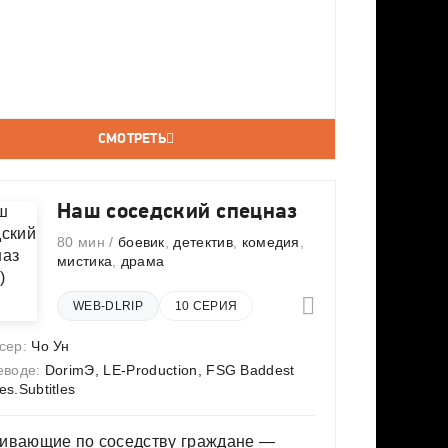
СМОТРЕТЬ
Наш соседский спецназ
80 мин /
боевик
,
детектив
,
комедия
,
мистика
,
драма
WEB-DLRIP
10 СЕРИЯ
сер:
Чо Ун
еводе:
DorimЭ, LE-Production, FSG Baddest
s.Subtitles
ивающие по соседству граждане —