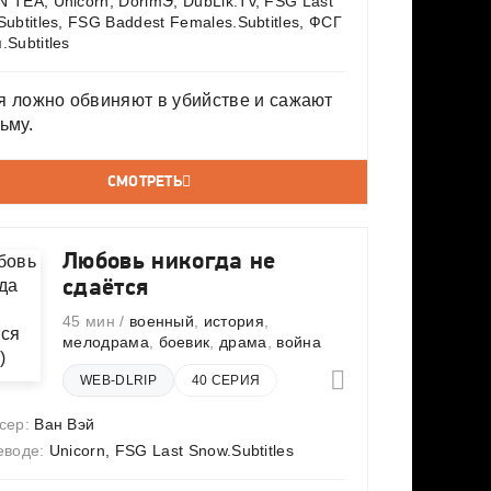
 TEA, Unicorn, DorimЭ, DubLik.Tv, FSG Last
ubtitles, FSG Baddest Females.Subtitles, ФСГ
Subtitles
я ложно обвиняют в убийстве и сажают
ьму.
СМОТРЕТЬ
Любовь никогда не
сдаётся
45 мин /
военный
,
история
,
мелодрама
,
боевик
,
драма
,
война
WEB-DLRIP
40 СЕРИЯ
сер:
Ван Вэй
еводе:
Unicorn, FSG Last Snow.Subtitles