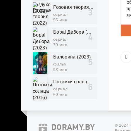
о
Розовая теория (2022)
п
сериал
л
55 мин
в
у
Бора! Дебора (2023)
о
сериал
в
70 мин
Балерина (2023)
фильм
93 мин
Потомки солнца (2016)
сериал
60 мин
© 2024 
DORAMY.BY
Все пра