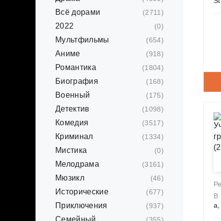
St
Всё дорами
(2711)
2022
(0)
Мультфильмы
(654)
Аниме
(918)
Романтика
(1804)
Биография
(168)
Военный
(175)
Детектив
(1098)
Комедия
(3517)
Криминал
(1334)
Мистика
(0)
Мелодрама
(3161)
Мюзикл
(46)
Р
Исторические
(677)
В
Приключения
a,
(937)
Семейный
(355)