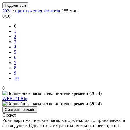
Поделиться
2024
/
приключения
,
фэнтези
/ 85 мин
0/10
0
1
2
3
4
5
6
7
8
9
10
0
WEB-DLRip
Смотреть онлайн
Сюжет
Рони дарят магические часы, которые когда-то принадлежали
его дедушке. Однако для их работы нужна батарейка, и он