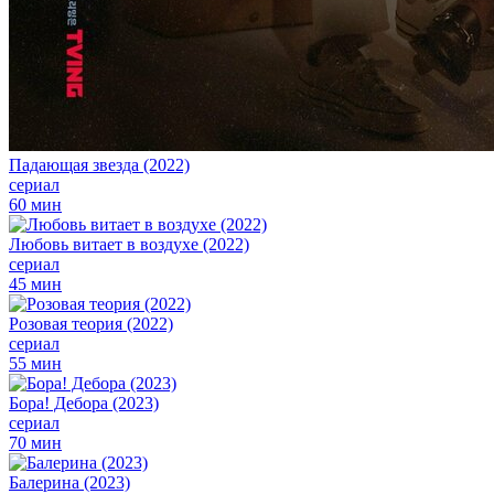
Падающая звезда (2022)
сериал
60 мин
Любовь витает в воздухе (2022)
сериал
45 мин
Розовая теория (2022)
сериал
55 мин
Бора! Дебора (2023)
сериал
70 мин
Балерина (2023)