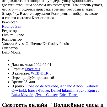
отправляется в заколдованную деревушку Кронополис,
где таинственным образом исчезают дети. Там парень узнаёт,
что это — проделки призрака времени, который и украл
батарейку. Вместе с друзьями Рони решает победить злодея
и спасти жителей Кронополиса.
Режиссер
Rodrigo Zan
Редактор
Dimitre Lucho
Композитор
Vanessa Alves, Guilherme De Godoy Picolo
Оператор
Leco Moura
Дата выхода:
2024-02-01
Страна:
Бразилия
В качестве:
WEB-DLRip
Перевод:
Дублированный
Время:
85 мин.
В ролях:
Ronaldo de Azevedo
,
Adriano Arbool
,
Gabriela
Cywinski
,
Блота Филхо
,
Daniel Infantini
,
Бруно Кригер
,
Luiza Mezadri
,
Лукас Саллес
,
Erick Torres
Смотреть онлайн " Волшебные часы и