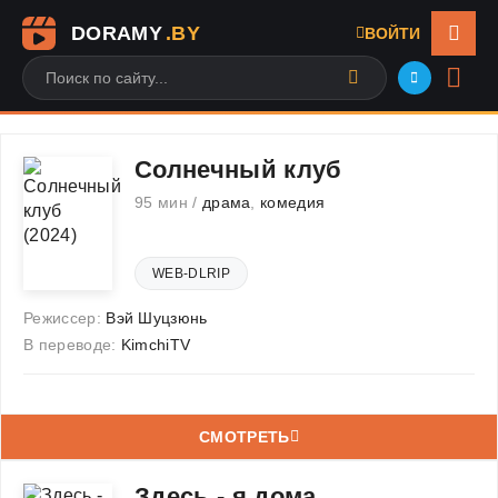
DORAMY
.BY
ВОЙТИ
Солнечный клуб
95 мин /
драма
,
комедия
WEB-DLRIP
Режиссер:
Вэй Шуцзюнь
В переводе:
KimchiTV
СМОТРЕТЬ
Здесь - я дома