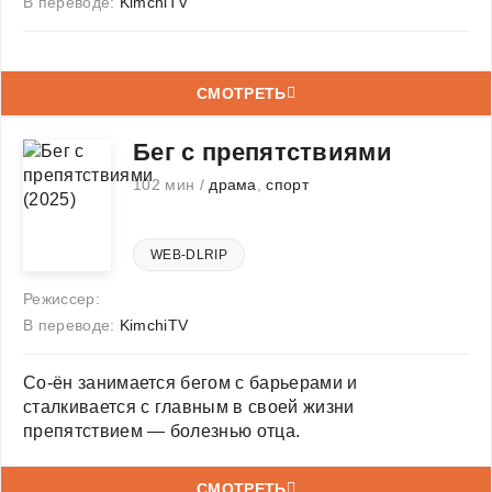
В переводе:
KimchiTV
СМОТРЕТЬ
Бег с препятствиями
102 мин /
драма
,
спорт
WEB-DLRIP
Режиссер:
В переводе:
KimchiTV
Со-ён занимается бегом с барьерами и
сталкивается с главным в своей жизни
препятствием — болезнью отца.
СМОТРЕТЬ