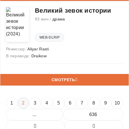
Великий зевок истории
93 мин /
драма
WEB-DLRIP
Режиссер:
Aliyar Rasti
В переводе:
Draikow
СМОТРЕТЬ
1
2
3
4
5
6
7
8
9
10
...
636