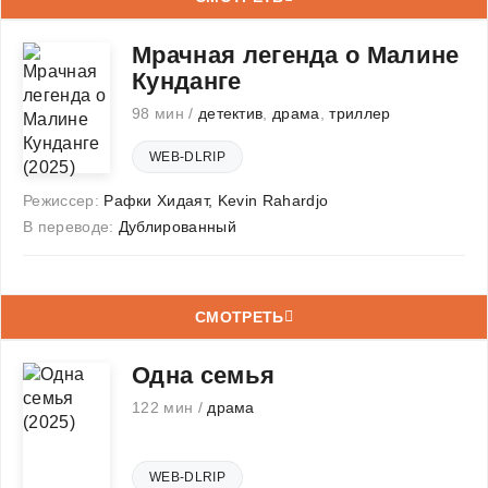
Мрачная легенда о Малине
Кунданге
98 мин /
детектив
,
драма
,
триллер
WEB-DLRIP
Режиссер:
Рафки Хидаят
,
Kevin Rahardjo
В переводе:
Дублированный
СМОТРЕТЬ
Одна семья
122 мин /
драма
WEB-DLRIP