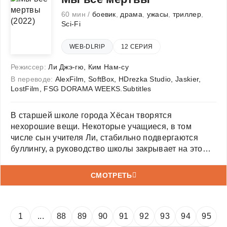
60 мин /
боевик
,
драма
,
ужасы
,
триллер
,
Sci-Fi
WEB-DLRIP
12 СЕРИЯ
Режиссер:
Ли Джэ-гю
,
Ким Нам-су
В переводе:
AlexFilm, SoftBox, HDrezka Studio, Jaskier,
LostFilm, FSG DORAMA WEEKS.Subtitles
В старшей школе города Хёсан творятся
нехорошие вещи. Некоторые учащиеся, в том
числе сын учителя Ли, стабильно подвергаются
буллингу, а руководство школы закрывает на это
глаза. Когда одну ученицу кусает лабораторный
хомячок, Ли изолирует её и попадает под
СМОТРЕТЬ
подозрение в похищении — пострадавшую
1
...
88
89
90
91
92
93
94
95