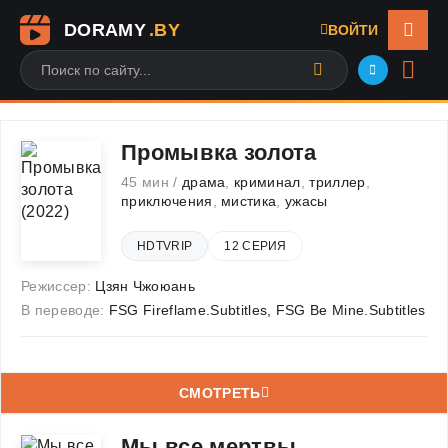
DORAMY
.BY
ВОЙТИ
Промывка золота
45 мин /
драма
,
криминал
,
триллер
,
приключения
,
мистика
,
ужасы
HDTVRIP
12 СЕРИЯ
Режиссер:
Цзян Чжоюань
В переводе:
FSG Fireflame.Subtitles, FSG Be Mine.Subtitles
СМОТРЕТЬ
Мы все мертвы