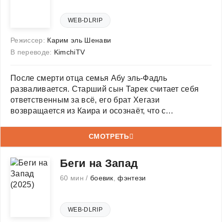
WEB-DLRIP
Режиссер:
Карим эль Шенави
В переводе:
KimchiTV
После смерти отца семья Абу эль-Фадль
разваливается. Старший сын Тарек считает себя
ответственным за всё, его брат Хегази
возвращается из Каира и осознаёт, что с
пациентами общаться проще, чем с собственной
семьёй. К тому же появляется загадочный Самир
СМОТРЕТЬ
Италия, требующий крупную сумму. Долги и
Беги на Запад
60 мин /
боевик
,
фэнтези
WEB-DLRIP