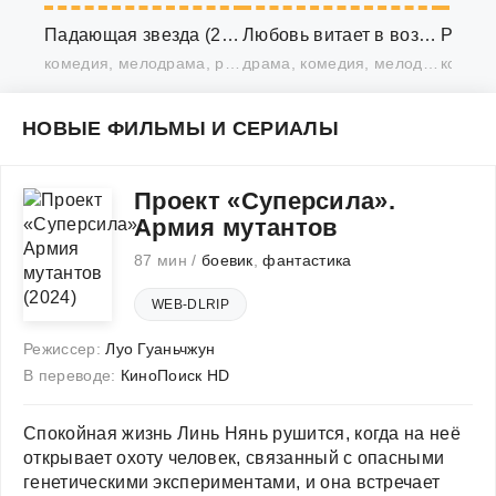
Падающая звезда (2022)
Любовь витает в воздухе (2022)
Розова
комедия, мелодрама, романтика, драма
драма, комедия, мелодрама, романтика, повседневность
НОВЫЕ ФИЛЬМЫ И СЕРИАЛЫ
Проект «Суперсила».
Армия мутантов
87 мин /
боевик
,
фантастика
WEB-DLRIP
Режиссер:
Луо Гуаньчжун
В переводе:
КиноПоиск HD
Спокойная жизнь Линь Нянь рушится, когда на неё
открывает охоту человек, связанный с опасными
генетическими экспериментами, и она встречает