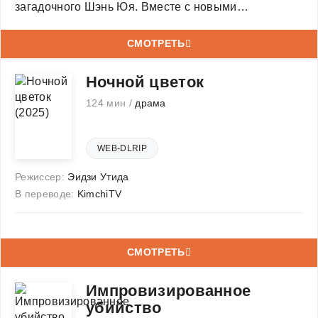
загадочного Шэнь Юя. Вместе с новыми
союзниками ей предстоит раскрыть правду, которая
может изменить всё.
СМОТРЕТЬ
Ночной цветок
124 мин /
драма
WEB-DLRIP
Режиссер:
Эидзи Утида
В переводе:
KimchiTV
СМОТРЕТЬ
Импровизированное
убийство