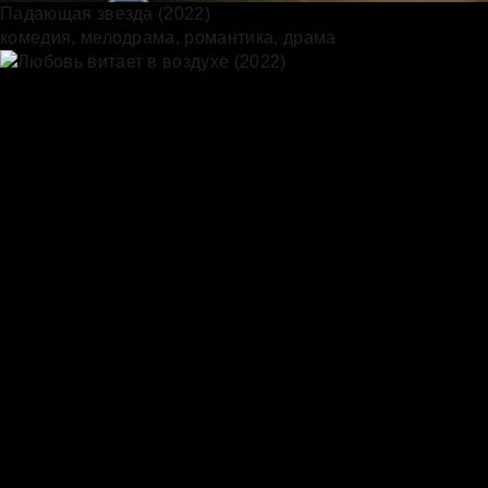
Падающая звезда (2022)
комедия, мелодрама, романтика, драма