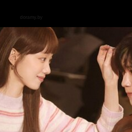
doramy
.by