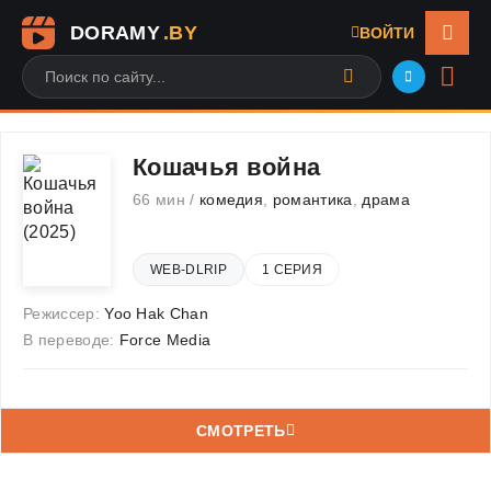
DORAMY
.BY
ВОЙТИ
Кошачья война
66 мин /
комедия
,
романтика
,
драма
WEB-DLRIP
1 СЕРИЯ
Режиссер:
Yoo Hak Chan
В переводе:
Force Media
СМОТРЕТЬ