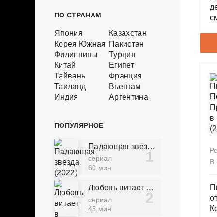
д
ПО СТРАНАМ
с
и
Япония
Казахстан
ч
Корея Южная
Пакистан
м
Филиппины
Турция
Китай
Египет
Тайвань
Франция
Таиланд
Вьетнам
Индия
Аргентина
ПОПУЛЯРНОЕ
Падающая звезда (2022)
Р
сериал
В
60 мин
П
Любовь витает в воздухе (2022)
о
сериал
К
45 мин