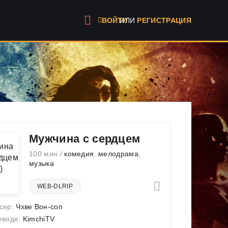
ИЛИ
РЕГИСТРАЦИЯ
ВОЙТИ
Мужчина с сердцем
100 мин /
комедия
,
мелодрама
,
музыка
WEB-DLRIP
сер:
Чхве Вон-соп
еводе:
KimchiTV