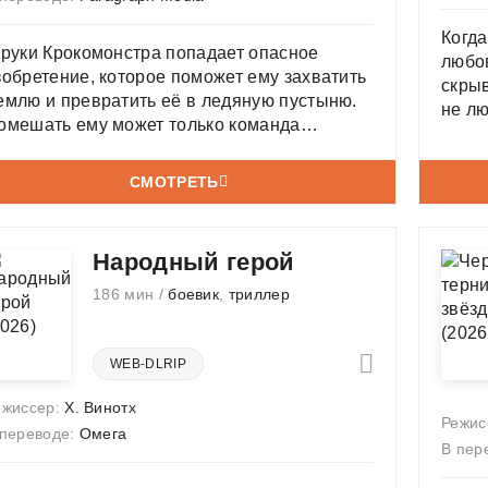
Когда
 руки Крокомонстра попадает опасное
любо
зобретение, которое поможет ему захватить
скрыв
емлю и превратить её в ледяную пустыню.
не лю
омешать ему может только команда
тражей Вселенной. Но она переживает
ризис, а её члены теряют уверенность в
СМОТРЕТЬ
ебе. Ребятам предстоит собрать все силы и
оддержать друг друга,
Народный герой
186 мин /
боевик
,
триллер
WEB-DLRIP
ежиссер:
Х. Винотх
Режис
 переводе:
Омега
В пер