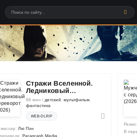
Стражи Вселенной.
Ледниковый
переворот
88 мин /
детский
,
мультфильм
,
фантастика
WEB-DLRIP
Режис
ежиссер:
Лю Пэн
В пер
 переводе:
Paragraph Media