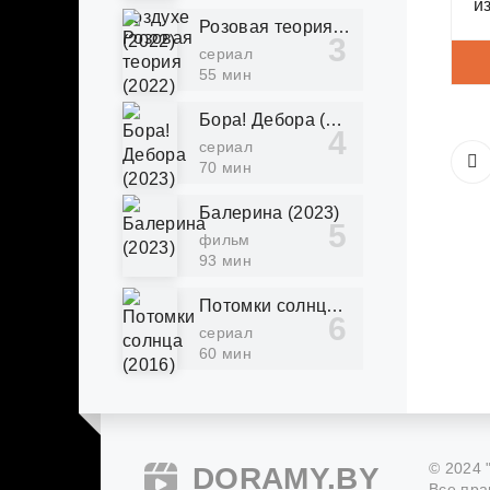
и
Розовая теория (2022)
о
о
сериал
55 мин
з
с
Бора! Дебора (2023)
сериал
70 мин
Балерина (2023)
фильм
93 мин
Потомки солнца (2016)
сериал
60 мин
© 2024 
DORAMY.BY
Все пра