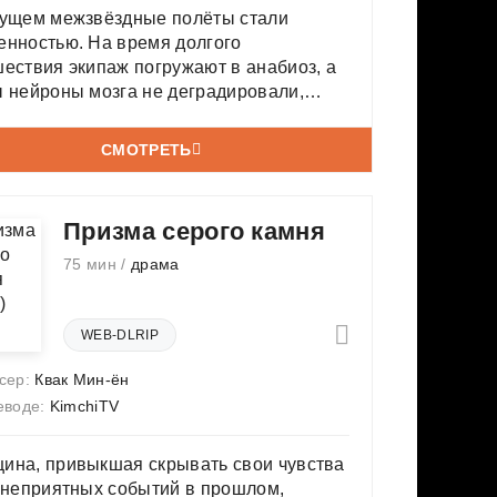
дущем межзвёздные полёты стали
енностью. На время долгого
ествия экипаж погружают в анабиоз, а
 нейроны мозга не деградировали,
й подключают к инновационной системе
уальных сновидений. На космическом
СМОТРЕТЬ
бле, направляющемся к далёкой планете
онизаторской миссией, для
Призма серого камня
75 мин /
драма
WEB-DLRIP
сер:
Квак Мин-ён
еводе:
KimchiTV
ина, привыкшая скрывать свои чувства
 неприятных событий в прошлом,