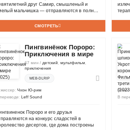
евятилетний друг Самир, смышленый и
изле
мелый мальчишка — отправляются в полное
терап
спытаний путешествие из Кыргызстана
ерез всю Россию в Москву, чтобы исполнить
СМОТРЕТЬ
ечту мальчика.
Пингвинёнок Пороро:
Приключения в мире
67 мин /
детский
,
мультфильм
,
приключения
WEB-DLRIP
ежиссер:
Чхон Ю-рим
Режис
 переводе:
Leff Sound
В пер
ингвиненок Пороро и его друзья
тправляются на конкурс сладостей в
оролевство десертов, где дома построены