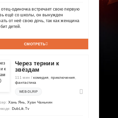
 отец-одиночка встречает свою первую
вь ещё со школы, он вынужден
ать от неё свою дочь, так как женщина
бит детей.
СМОТРЕТЬ
Через тернии к
звёздам
111 мин /
комедия
,
приключения
,
фантастика
WEB-DLRIP
сер:
Хань Янь
,
Хуан Чаньнин
еводе:
DubLik.Tv