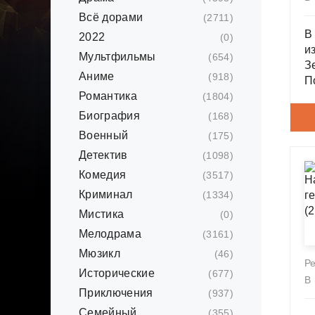
Всё дорами
(2711)
В
2022
(0)
и
Мультфильмы
(654)
З
Аниме
(918)
П
Романтика
С
(1804)
к
Биография
(168)
с
Военный
(175)
п
Детектив
(1098)
Комедия
(3517)
Криминал
(1334)
Мистика
(0)
Мелодрама
(3161)
Мюзикл
(46)
Р
Исторические
(677)
В
Приключения
(937)
Семейный
(355)