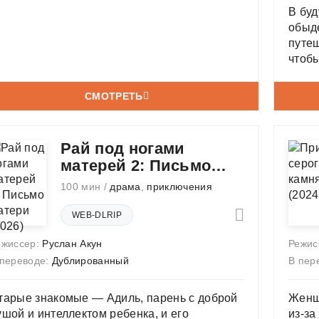
В бу
обыд
путеш
чтобы
люде
вирт
СМОТРЕТЬ
кора
с кол
Рай под ногами
матерей 2: Письмо
матери
100 мин /
драма
,
приключения
WEB-DLRIP
ежиссер:
Руслан Акун
Режис
 переводе:
Дублированный
В пер
тарые знакомые — Адиль, парень с доброй
Женщ
ушой и интеллектом ребенка, и его
из-за