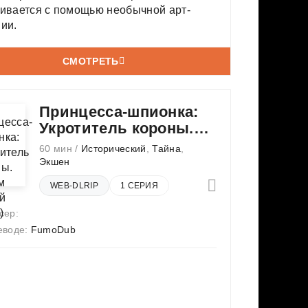
чивается с помощью необычной арт-
ии.
СМОТРЕТЬ
Принцесса-шпионка:
Укротитель короны.
Фильм третий
60 мин /
Исторический
,
Тайна
,
Экшен
WEB-DLRIP
1 СЕРИЯ
сер:
еводе:
FumoDub