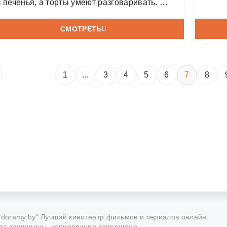
з печенья, а торты умеют разговаривать. Но
казывается, что сказочная страна в
пасности: коварный злодей Чоколео решил
СМОТРЕТЬ
алить всё вокруг горьким шоколадом и
орвать праздник. Чтобы
1
...
3
4
5
6
7
8
"doramy.by" Лучший кинотеатр фильмов и сериалов онлайн.
ва защищены, копирование запрещено.